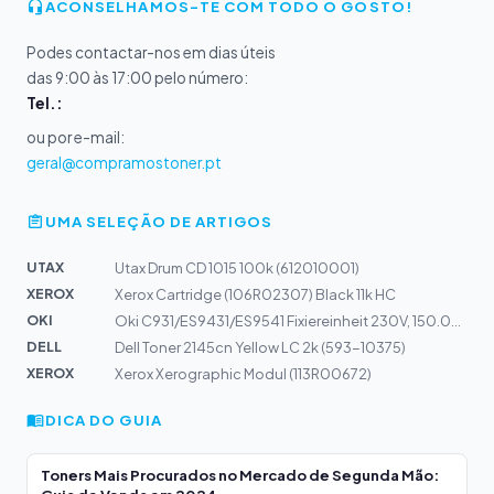
ACONSELHAMOS-TE COM TODO O GOSTO!
Podes contactar-nos em dias úteis
das 9:00 às 17:00 pelo número:
Tel.:
ou por e-mail:
geral@compramostoner.pt
UMA SELEÇÃO DE ARTIGOS
UTAX
Utax Drum CD 1015 100k (612010001)
XEROX
Xerox Cartridge (106R02307) Black 11k HC
OKI
Oki C931/ES9431/ES9541 Fixiereinheit 230V, 150.000 S.
DELL
Dell Toner 2145cn Yellow LC 2k (593-10375)
XEROX
Xerox Xerographic Modul (113R00672)
DICA DO GUIA
Toners Mais Procurados no Mercado de Segunda Mão: