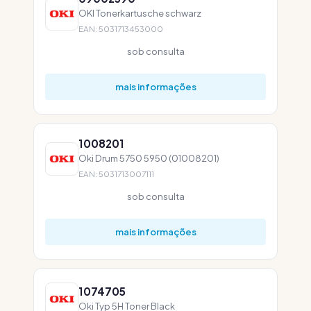
OKI Tonerkartusche schwarz
EAN: 5031713453000
sob consulta
mais informações
1008201
Oki Drum 5750 5950 (01008201)
EAN: 5031713007111
sob consulta
mais informações
1074705
Oki Typ 5H Toner Black