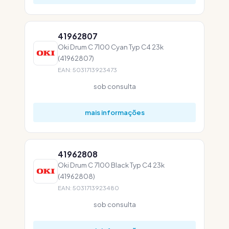
41962807
Oki Drum C 7100 Cyan Typ C4 23k
(41962807)
EAN: 5031713923473
sob consulta
mais informações
41962808
Oki Drum C 7100 Black Typ C4 23k
(41962808)
EAN: 5031713923480
sob consulta