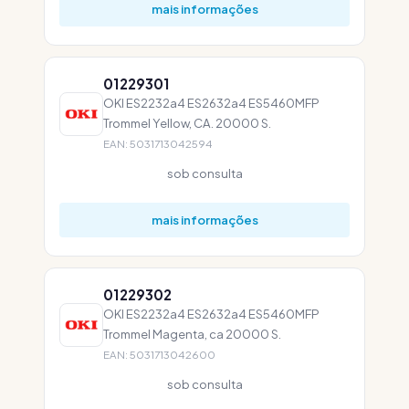
mais informações
01229301
OKI ES2232a4 ES2632a4 ES5460MFP
Trommel Yellow, CA. 20000 S.
EAN: 5031713042594
sob consulta
mais informações
01229302
OKI ES2232a4 ES2632a4 ES5460MFP
Trommel Magenta, ca 20000 S.
EAN: 5031713042600
sob consulta