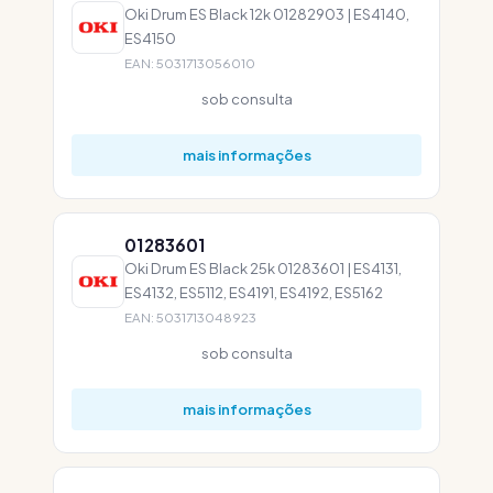
Oki Drum ES Black 12k 01282903 | ES4140,
ES4150
EAN: 5031713056010
sob consulta
mais informações
01283601
Oki Drum ES Black 25k 01283601 | ES4131,
ES4132, ES5112, ES4191, ES4192, ES5162
EAN: 5031713048923
sob consulta
mais informações