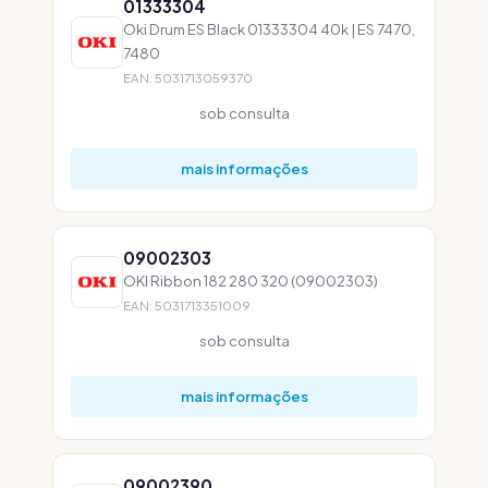
01333304
Oki Drum ES Black 01333304 40k | ES 7470,
7480
EAN: 5031713059370
sob consulta
mais informações
09002303
OKI Ribbon 182 280 320 (09002303)
EAN: 5031713351009
sob consulta
mais informações
09002390