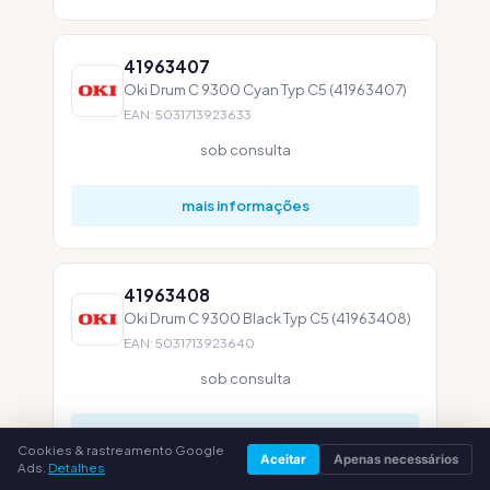
41963407
Oki Drum C 9300 Cyan Typ C5 (41963407)
EAN: 5031713923633
sob consulta
mais informações
41963408
Oki Drum C 9300 Black Typ C5 (41963408)
EAN: 5031713923640
sob consulta
mais informações
Cookies & rastreamento Google
Aceitar
Apenas necessários
Ads.
Detalhes