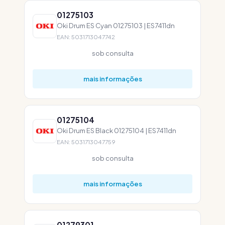
01275103
Oki Drum ES Cyan 01275103 | ES7411dn
EAN: 5031713047742
sob consulta
mais informações
01275104
Oki Drum ES Black 01275104 | ES7411dn
EAN: 5031713047759
sob consulta
mais informações
01279301