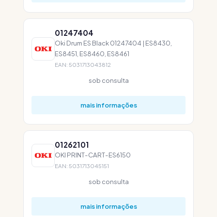
01247404
Oki Drum ES Black 01247404 | ES8430,
ES8451, ES8460, ES8461
EAN: 5031713043812
sob consulta
mais informações
01262101
OKI PRINT-CART-ES6150
EAN: 5031713045151
sob consulta
mais informações