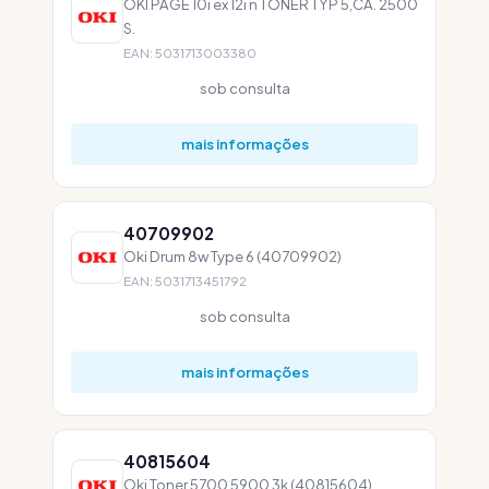
OKI PAGE 10i ex 12i n TONER TYP 5,CA. 2500
S.
EAN: 5031713003380
sob consulta
mais informações
40709902
Oki Drum 8w Type 6 (40709902)
EAN: 5031713451792
sob consulta
mais informações
40815604
Oki Toner 5700 5900 3k (40815604)