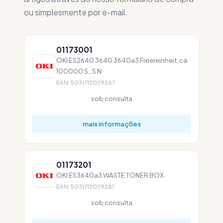
ou simplesmente por e-mail.
01173001
OKI ES2640 3640 3640a3 Fixiereinheit, ca.
100000 S., S N:
EAN: 5031713029267
sob consulta
mais informações
01173201
OKI ES3640a3 WASTE TONER BOX
EAN: 5031713029281
sob consulta