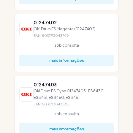
01247402
OKI Drum ES Magenta (01247402)
EAN: 5031713043799
sob consulta
mais informações
01247403
Oki Drum ES Cyan 01247403 | ES8430,
ES8451, ES8460, ES8461
EAN: 5031713043805
sob consulta
mais informações