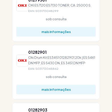
OKI ES7120 ES7130 TONER, CA. 25000 S.
EAN: 5031713048299
sob consulta
mais informações
01282901
Oki Drum Kit ES3451 01282901 20k | ES 5461
DN MFP, ES 5430 DN, ES 3451 DN MFP
EAN: 5031713048862
sob consulta
mais informações
01282903