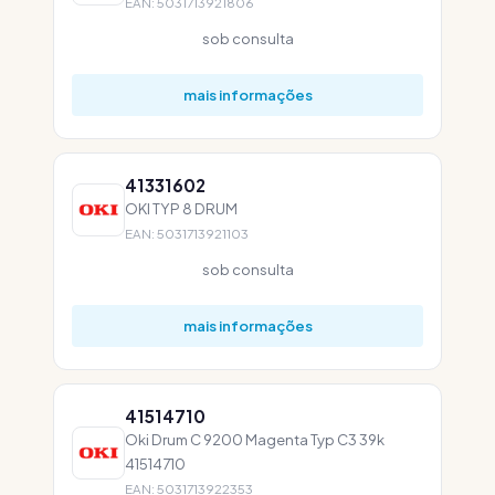
EAN: 5031713921806
sob consulta
mais informações
41331602
OKI TYP 8 DRUM
EAN: 5031713921103
sob consulta
mais informações
41514710
Oki Drum C 9200 Magenta Typ C3 39k
41514710
EAN: 5031713922353