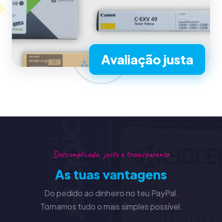
+
Avaliação justa
Descomplicado, justo e transparente
As tuas vantagens
Do pedido ao dinheiro no teu PayPal.
Tornamos tudo o mais simples possível.