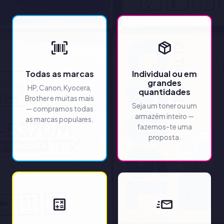
Todas as marcas
Individual ou em
grandes
HP, Canon, Kyocera,
quantidades
Brother e muitas mais
Seja um toner ou um
— compramos todas
armazém inteiro —
as marcas populares.
fazemos-te uma
proposta.