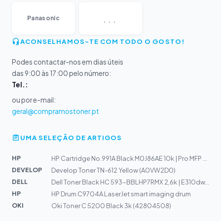
...
Panasonic
ACONSELHAMOS-TE COM TODO O GOSTO!
Podes contactar-nos em dias úteis
das 9:00 às 17:00 pelo número:
Tel.:
ou por e-mail:
geral@compramostoner.pt
UMA SELEÇÃO DE ARTIGOS
HP
HP Cartridge No.991A Black M0J86AE 10k | Pro MFP 772
DEVELOP
Develop Toner TN-612 Yellow (A0VW2D0)
DELL
Dell Toner Black HC 593-BBLHP7RMX 2,6k | E310dw, E514dw...
HP
HP Drum C9704A LaserJet smart imaging drum
OKI
Oki Toner C 5200 Black 3k (42804508)