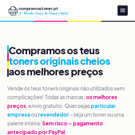
compramostoner.pt
Vender toner de forma simples
Compramos os teus
toners originais cheios
aos melhores preços
Vende os teus toners originais não utilizados sem
complicações! Todas as marcas,
os melhores
preços
, envio gratuito. Quer sejas
particular
,
empresa
ou
revendedor
– seja um toner ou uma
palete inteira:
Sem risco – pagamento
antecipado por PayPal.