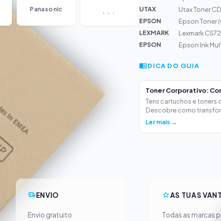
...
UTAX
Panasonic
Utax Toner CD
EPSON
Epson Toner 
LEXMARK
Lexmark CS725
EPSON
Epson Ink Mu
DICA DO GUIA
Toner Corporativo: Co
Tens cartuchos e toners
Descobre como transform
Ler mais →
ENVIO
AS TUAS VAN
Envio gratuito
Todas as marcas pr