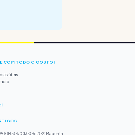
E COM TODO O GOSTO!
ias úteis
úmero:
pt
ARTIGOS
900N 30k (C13S051202) Magenta