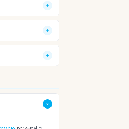
iba, Dell, Develop, UTAX,
 Encontras uma visão
marcas comuns. Envia-nos
ntidades — quer sejas um
ontacto
, por e-mail ou