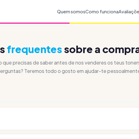
Quem somos
Como funciona
Avaliaçõ
as
frequentes
sobre a compra
o que precisas de saber antes de nos venderes os teus toners
erguntas? Teremos todo o gosto em ajudar-te pessoalment
inais, novos e na embalagem original
de todas as marcas comun