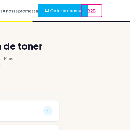
Obter proposta
es
A nossa promessa
B2B
 de toner
. Mais
e.
s — incluindo HP, Canon,