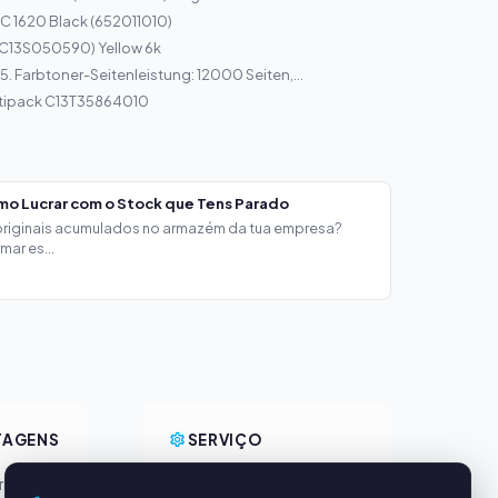
C 1620 Black (652011010)
(C13S050590) Yellow 6k
. Farbtoner-Seitenleistung: 12000 Seiten,...
ltipack C13T35864010
mo Lucrar com o Stock que Tens Parado
 originais acumulados no armazém da tua empresa?
ar es...
TAGENS
SERVIÇO
incipais
Sobre nós