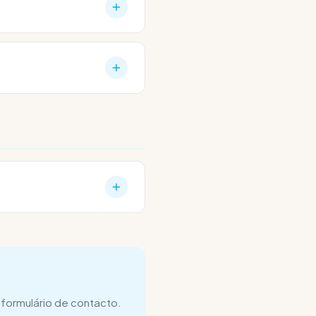
 por e-mail, que
próximo ou solicitas a
cos dias úteis
por
o lixo, são reutilizados
!
formulário de contacto.