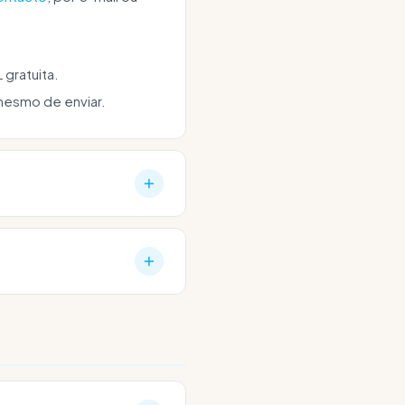
gratuita.
mesmo de enviar.
cado
. Orientamo-nos pelo
simplesmente a tua lista
 e-mail
. Recebes três
quer momento — sem