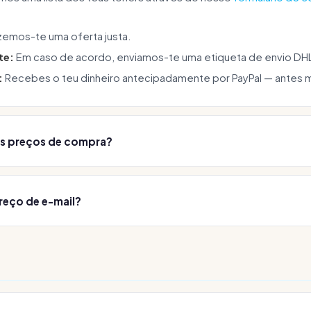
emos-te uma oferta justa.
te:
Em caso de acordo, enviamos-te uma etiqueta de envio DHL 
:
Recebes o teu dinheiro antecipadamente por PayPal — antes 
s preços de compra?
a
marca, modelo, estado da embalagem e valor atual de mer
cemos condições justas. Para uma oferta concreta, envia-nos 
reço de e-mail?
rmulário de contacto, podes fazer um
pedido sem endereço de
 acesso, com as quais podes
reencontrar
o teu pedido a qual
s.