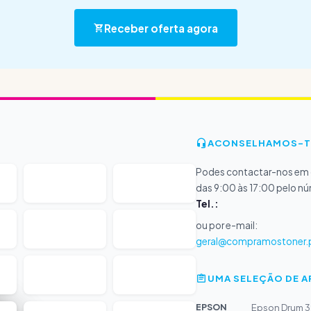
Receber oferta agora
ACONSELHAMOS-T
Podes contactar-nos em d
das 9:00 às 17:00 pelo n
Tel.:
ou por e-mail:
geral@compramostoner.
UMA SELEÇÃO DE 
EPSON
Epson Drum 3