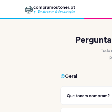
compramostoner.pt
Vender toner de forma simples
Pergunt
Tudo 
p
Geral
Que toners compram?
Compramos
toners orig