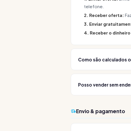
telefone.
2. Receber oferta:
Faz
3. Enviar gratuitamen
4. Receber o dinheiro
Como são calculados o
Os preços dependem d
preço de mercado e ofere
Posso vender sem ende
de artigos.
Sim! Através do nosso fo
palavras como código de
Envio & pagamento
quaisquer dados pessoai