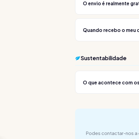
O envio é realmente gra
Sim, o envio é completa
simplesmente imprimes e 
Quando recebo o meu d
recolha.
Após receção e verificaç
transferência bancária par
Sustentabilidade
O que acontece com o
Os toners comprados são
— bom para o ambiente e p
Podes contactar-nos a 