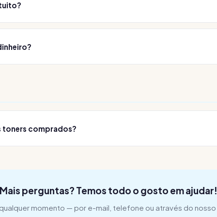
tuito?
mente gratuito para ti.
Enviamos-te uma etiqueta de envio DHL
colas no teu pacote. Depois levas o pacote ao ponto DHL mais 
inheiro?
ão dos teus toners, recebes o teu dinheiro normalmente
em pou
a a tua conta.
s toners comprados?
 revendidos e encontram assim um novo lar.
Em vez de acabar n
ara a tua carteira.
Mais perguntas? Temos todo o gosto em ajudar
qualquer momento — por e-mail, telefone ou através do nosso 