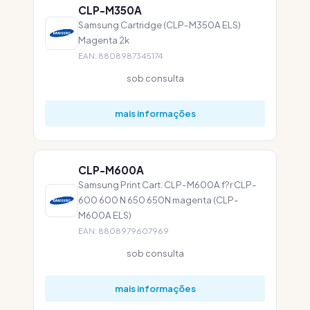
CLP-M350A
Samsung Cartridge (CLP-M350A ELS)
Magenta 2k
EAN: 8808987345174
sob consulta
mais informações
CLP-M600A
Samsung Print Cart. CLP-M600A f?r CLP-
600 600 N 650 650N magenta (CLP-
M600A ELS)
EAN: 8808979607969
sob consulta
mais informações