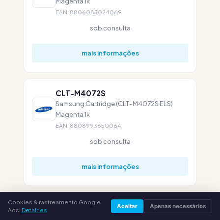
Magenta 1k
EAN: 8806085024069
sob consulta
mais informações
CLT-M4072S
Samsung Cartridge (CLT-M4072S ELS)
Magenta 1k
EAN: 8808993650064
sob consulta
mais informações
Cookies & rastreamento Google
CLT-M4092S
Aceitar
Apenas necessários
Ads.
Detalhes
Samsung Cartridge (CLT-M4092S ELS)