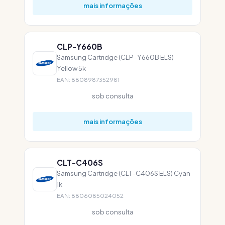
mais informações
CLP-Y660B
Samsung Cartridge (CLP-Y660B ELS)
Yellow 5k
EAN: 8808987352981
sob consulta
mais informações
CLT-C406S
Samsung Cartridge (CLT-C406S ELS) Cyan
1k
EAN: 8806085024052
sob consulta