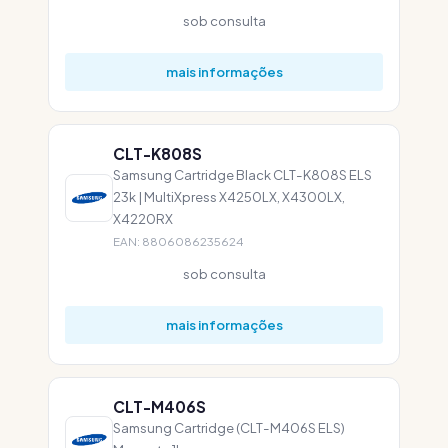
sob consulta
mais informações
CLT-K808S
Samsung Cartridge Black CLT-K808S ELS
23k | MultiXpress X4250LX, X4300LX,
X4220RX
EAN: 8806086235624
sob consulta
mais informações
CLT-M406S
Samsung Cartridge (CLT-M406S ELS)