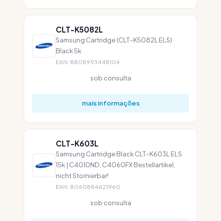
CLT-K5082L
Samsung Cartridge (CLT-K5082L ELS)
Black 5k
EAN: 8808993448104
sob consulta
mais informações
CLT-K603L
Samsung Cartridge Black CLT-K603L ELS
15k | C4010ND, C4060FX Bestellartikel,
nicht Stornierbar!
EAN: 8060884621960
sob consulta