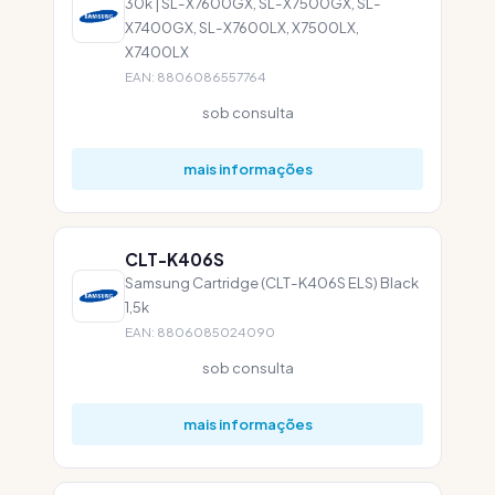
30k | SL-X7600GX, SL-X7500GX, SL-
X7400GX, SL-X7600LX, X7500LX,
X7400LX
EAN: 8806086557764
sob consulta
mais informações
CLT-K406S
Samsung Cartridge (CLT-K406S ELS) Black
1,5k
EAN: 8806085024090
sob consulta
mais informações