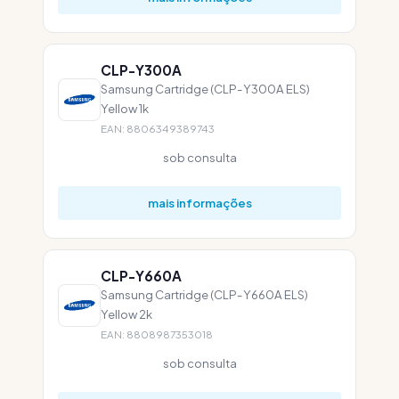
CLP-Y300A
Samsung Cartridge (CLP-Y300A ELS)
Yellow 1k
EAN: 8806349389743
sob consulta
mais informações
CLP-Y660A
Samsung Cartridge (CLP-Y660A ELS)
Yellow 2k
EAN: 8808987353018
sob consulta