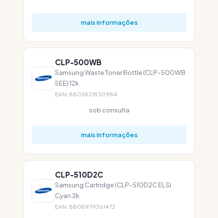
mais informações
CLP-500WB
Samsung Waste Toner Bottle (CLP-500WB
SEE) 12k
EAN: 8803821830984
sob consulta
mais informações
CLP-510D2C
Samsung Cartridge (CLP-510D2C ELS)
Cyan 2k
EAN: 8808979361472