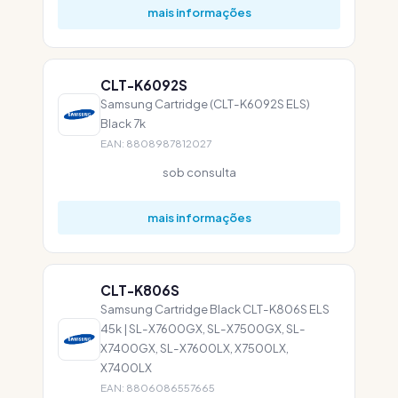
mais informações
CLT-K6092S
Samsung Cartridge (CLT-K6092S ELS)
Black 7k
EAN: 8808987812027
sob consulta
mais informações
CLT-K806S
Samsung Cartridge Black CLT-K806S ELS
45k | SL-X7600GX, SL-X7500GX, SL-
X7400GX, SL-X7600LX, X7500LX,
X7400LX
EAN: 8806086557665