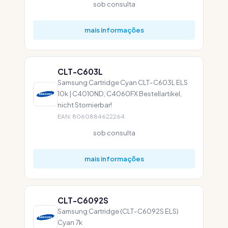
sob consulta
mais informações
CLT-C603L
Samsung Cartridge Cyan CLT-C603L ELS
10k | C4010ND, C4060FX Bestellartikel,
nicht Stornierbar!
EAN: 8060884622264
sob consulta
mais informações
CLT-C6092S
Samsung Cartridge (CLT-C6092S ELS)
Cyan 7k