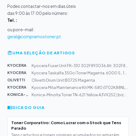
Podes contactar-nos em dias úteis
das 9:00 às 17:00 pelo número:
Tel.:
ou por e-mail:
geral@compramostoner.pt
UMA SELEÇÃO DE ARTIGOS
KYOCERA
Kyocera Fuser Unit FK-310 302F893036 Alt: 302F893030 |...
KYOCERA
Kyocera Taskalfa 350ci Toner Magenta, 6000 S., 1T02VMBN...
OLIVETTI
Olivetti Drum Unit B0725 Magenta
KYOCERA
Kyocera Mita Maintenance Kit MK-580 (1702K88NL0) 200k
KONICA-MIN...
Konica-Minolta Toner TN-621 Yellow A3VX252 | bizhub Pre...
DICA DO GUIA
Toner Corporativo: Como Lucrar com o Stock que Tens
Parado
Tens cartuchos e toners originais acumulados no armazém