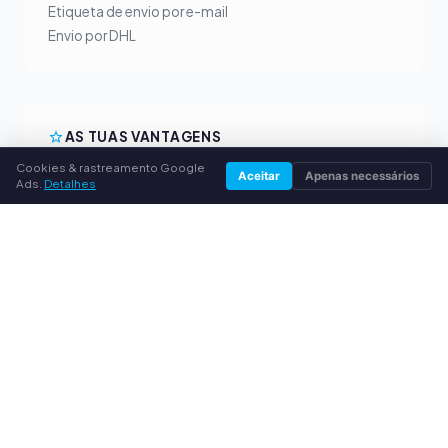
Etiqueta de envio por e-mail
Envio por DHL
AS TUAS VANTAGENS
Cookies & rastreamento Google
Todas as marcas principais
Aceitar
Apenas necessários
Ads.
Detalhes
Preços de compra justos
Pagamento antecipado por PayPal
Aconselhamento personalizado
SERVIÇO
Sobre nós
Política de privacidade
Dados da empresa