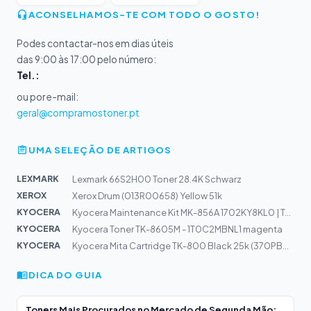
ACONSELHAMOS-TE COM TODO O GOSTO!
Podes contactar-nos em dias úteis
das 9:00 às 17:00 pelo número:
Tel.:
ou por e-mail:
geral@compramostoner.pt
UMA SELEÇÃO DE ARTIGOS
LEXMARK
Lexmark 66S2H00 Toner 28.4K Schwarz
XEROX
Xerox Drum (013R00658) Yellow 51k
KYOCERA
Kyocera Maintenance Kit MK-856A 1702KY8KL0 | TASKalfa 5...
KYOCERA
Kyocera Toner TK-8605M - 1T0C2MBNL1 magenta
KYOCERA
Kyocera Mita Cartridge TK-800 Black 25k (370PB0KL)
DICA DO GUIA
Toners Mais Procurados no Mercado de Segunda Mão: