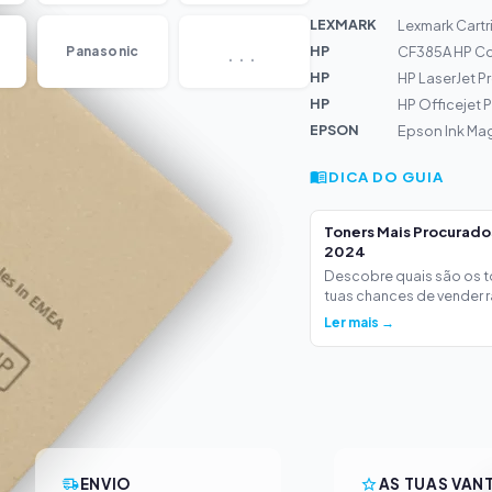
LEXMARK
Lexmark Cartr
...
HP
Panasonic
CF385A HP Col
HP
HP LaserJet 
HP
HP Officejet P
EPSON
Epson Ink Ma
DICA DO GUIA
Toners Mais Procurad
2024
Descobre quais são os 
tuas chances de vender ra
Ler mais →
ENVIO
AS TUAS VAN