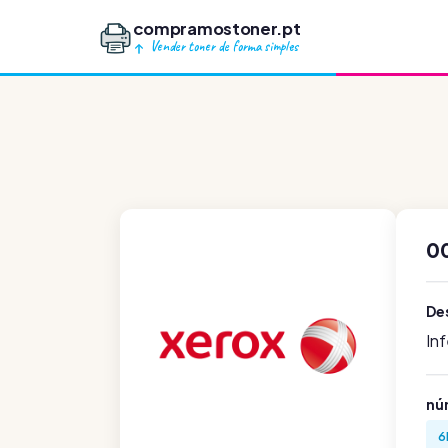
compramostoner.pt
Vender toner de forma simples
0
De
In
nú
6