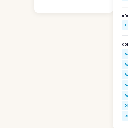
nú
0
co
W
W
W
W
W
X
X