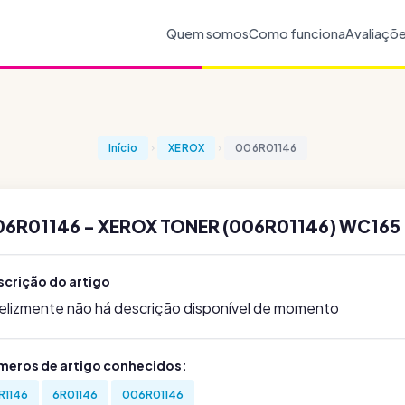
Quem somos
Como funciona
Avaliaçõ
Início
XEROX
006R01146
06R01146 - XEROX TONER (006R01146) WC165
scrição do artigo
felizmente não há descrição disponível de momento
meros de artigo conhecidos:
R1146
6R01146
006R01146