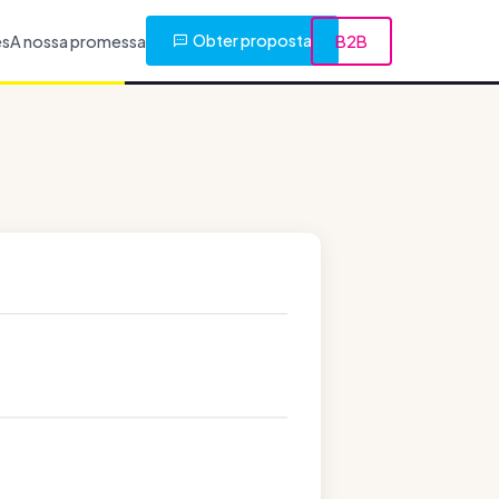
Obter proposta
es
A nossa promessa
B2B