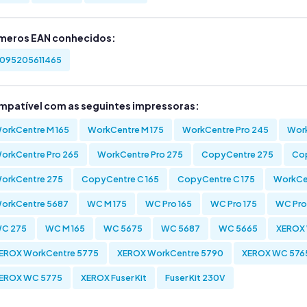
meros EAN conhecidos:
095205611465
mpatível com as seguintes impressoras:
orkCentre M 165
WorkCentre M 175
WorkCentre Pro 245
Work
orkCentre Pro 265
WorkCentre Pro 275
CopyCentre 275
Co
orkCentre 275
CopyCentre C 165
CopyCentre C 175
WorkCe
orkCentre 5687
WC M 175
WC Pro 165
WC Pro 175
WC Pro
C 275
WC M 165
WC 5675
WC 5687
WC 5665
XEROX 
EROX WorkCentre 5775
XEROX WorkCentre 5790
XEROX WC 576
EROX WC 5775
XEROX Fuser Kit
Fuser Kit 230V