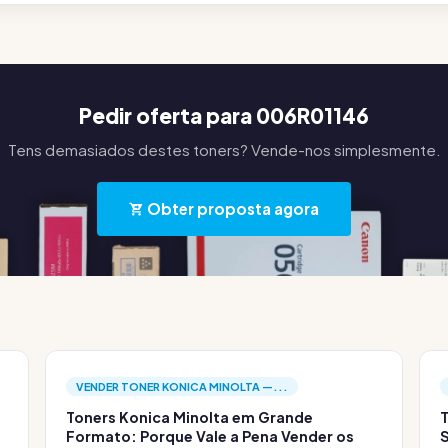
Pedir oferta para 006R01146
Tens demasiados destes toners? Vende-nos simplesmente.
Obter proposta agora
VENDER TONER KONICA MINOLTA —...
Toners Konica Minolta em Grande
T
Formato: Porque Vale a Pena Vender os
S