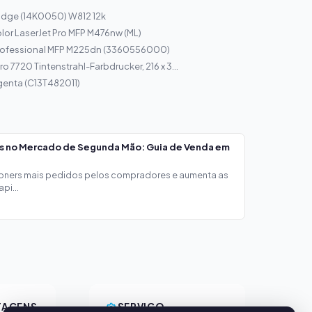
idge (14K0050) W812 12k
or LaserJet Pro MFP M476nw (ML)
Professional MFP M225dn (3360556000)
ro 7720 Tintenstrahl-Farbdrucker, 216 x 3...
genta (C13T482011)
os no Mercado de Segunda Mão: Guia de Venda em
toners mais pedidos pelos compradores e aumenta as
pi...
TAGENS
SERVIÇO