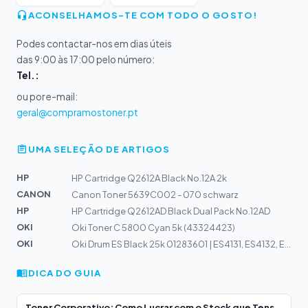
ACONSELHAMOS-TE COM TODO O GOSTO!
Podes contactar-nos em dias úteis
das 9:00 às 17:00 pelo número:
Tel.:
ou por e-mail:
geral@compramostoner.pt
UMA SELEÇÃO DE ARTIGOS
HP
HP Cartridge Q2612A Black No.12A 2k
CANON
Canon Toner 5639C002 - 070 schwarz
HP
HP Cartridge Q2612AD Black Dual Pack No.12AD
OKI
Oki Toner C 5800 Cyan 5k (43324423)
OKI
Oki Drum ES Black 25k 01283601 | ES4131, ES4132, ES5112...
DICA DO GUIA
Toner Corporativo: Como Lucrar com o Stock que Tens