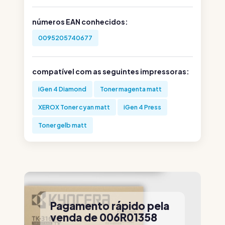
números EAN conhecidos:
0095205740677
compatível com as seguintes impressoras:
iGen 4 Diamond
Toner magenta matt
XEROX Toner cyan matt
iGen 4 Press
Toner gelb matt
Pagamento rápido pela
venda de 006R01358