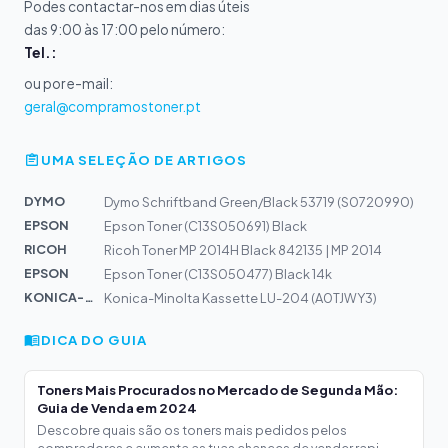
Podes contactar-nos em dias úteis
das 9:00 às 17:00 pelo número:
Tel.:
ou por e-mail:
geral@compramostoner.pt
UMA SELEÇÃO DE ARTIGOS
DYMO
Dymo Schriftband Green/Black 53719 (S0720990)
EPSON
Epson Toner (C13S050691) Black
RICOH
Ricoh Toner MP 2014H Black 842135 | MP 2014
EPSON
Epson Toner (C13S050477) Black 14k
KONICA-MIN...
Konica-Minolta Kassette LU-204 (A0TJWY3)
DICA DO GUIA
Toners Mais Procurados no Mercado de Segunda Mão:
Guia de Venda em 2024
Descobre quais são os toners mais pedidos pelos