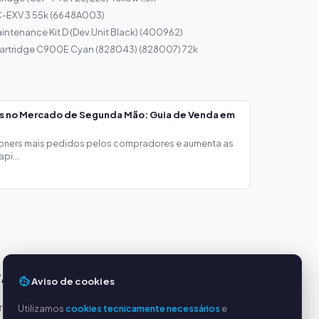
-EXV 3 55k (6648A003)
ntenance Kit D (Dev.Unit Black) (400962)
Cartridge C900E Cyan (828043) (828007) 72k
os no Mercado de Segunda Mão: Guia de Venda em
toners mais pedidos pelos compradores e aumenta as
pi...
TAGENS
SERVIÇO
Aviso de cookies
incipais
Sobre nós
Utilizamos
cookies tecnicamente necessários
e