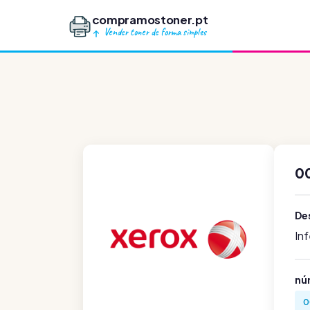
compramostoner.pt
Vender toner de forma simples
0
De
In
nú
0