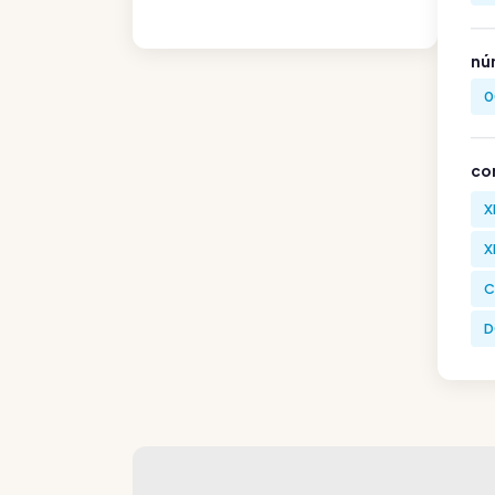
nú
0
co
X
X
C
D