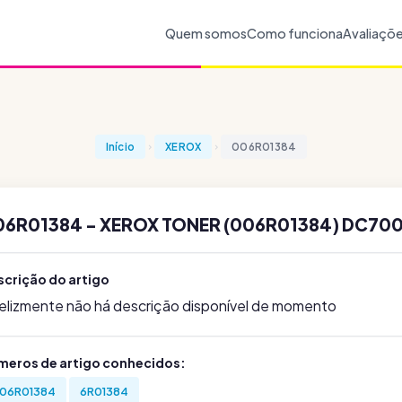
Quem somos
Como funciona
Avaliaçõ
Início
XEROX
006R01384
06R01384 - XEROX TONER (006R01384) DC700
scrição do artigo
felizmente não há descrição disponível de momento
meros de artigo conhecidos:
06R01384
6R01384