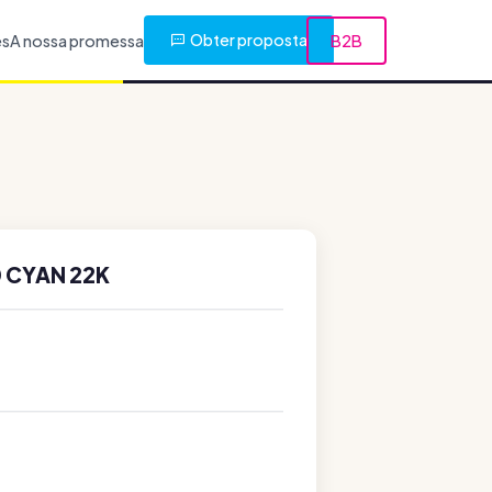
Obter proposta
es
A nossa promessa
B2B
 CYAN 22K