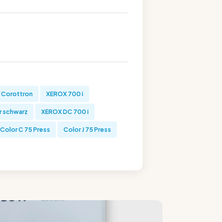
 Corottron
XEROX 700 i
r schwarz
XEROX DC 700 i
Color C 75 Press
Color J 75 Press