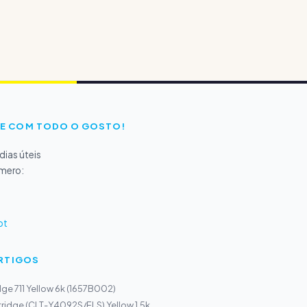
E COM TODO O GOSTO!
ias úteis
úmero:
pt
ARTIGOS
ge 711 Yellow 6k (1657B002)
idge (CLT-Y4092S/ELS) Yellow 1,5k