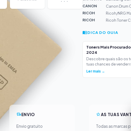
CANON
Canon Drum C
RICOH
Ricoh/NRG Mai
RICOH
Ricoh Toner 
DICA DO GUIA
Toners Mais Procurad
2024
Descobre quais são os 
tuas chances de vender ra
Ler mais →
ENVIO
AS TUAS VAN
Envio gratuito
Todas as marcas pr