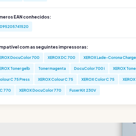
meros EAN conhecidos:
095205741520
mpatível com as seguintes impressoras:
EROX DocuColor 700
XEROX DC 700
XEROX Lade-Corona Charge
EROX Toner gelb
Toner magenta
DocuColor 700 i
XEROX Tone
olour C 75 Press
XEROX Colour C 75
XEROX Color C 75
XEROX 
C 770
XEROX DocuColor 770
Fuser Kit 230V