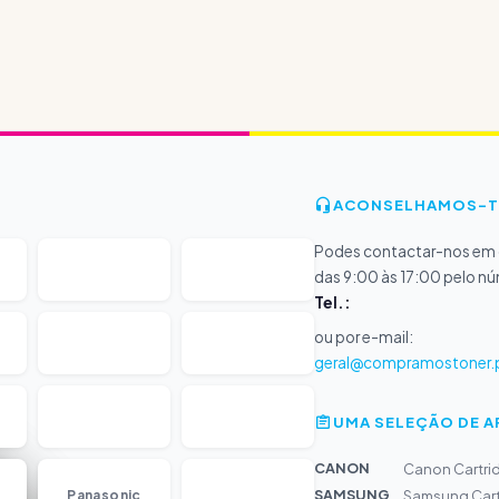
ACONSELHAMOS-T
Podes contactar-nos em d
das 9:00 às 17:00 pelo n
Tel.:
ou por e-mail:
geral@compramostoner.
UMA SELEÇÃO DE 
CANON
Canon Cartrid
...
SAMSUNG
Panasonic
Samsung Cartr