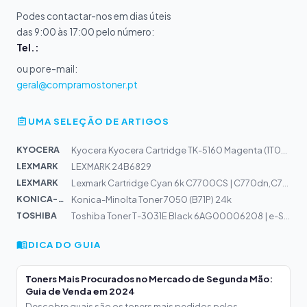
Podes contactar-nos em dias úteis
das 9:00 às 17:00 pelo número:
Tel.:
ou por e-mail:
geral@compramostoner.pt
UMA SELEÇÃO DE ARTIGOS
KYOCERA
Kyocera Kyocera Cartridge TK-5160 Magenta (1T02NTBNL0)
LEXMARK
LEXMARK 24B6829
LEXMARK
Lexmark Cartridge Cyan 6k C7700CS | C770dn,C772
KONICA-MIN...
Konica-Minolta Toner 7050 (B71P) 24k
TOSHIBA
Toshiba Toner T-3031E Black 6AG00006208 | e-Studio 307L...
DICA DO GUIA
Toners Mais Procurados no Mercado de Segunda Mão:
Guia de Venda em 2024
Descobre quais são os toners mais pedidos pelos