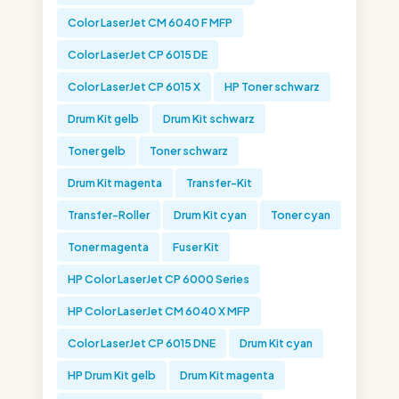
Color LaserJet CM 6040 F MFP
Color LaserJet CP 6015 DE
Color LaserJet CP 6015 X
HP Toner schwarz
Drum Kit gelb
Drum Kit schwarz
Toner gelb
Toner schwarz
Drum Kit magenta
Transfer-Kit
Transfer-Roller
Drum Kit cyan
Toner cyan
Toner magenta
Fuser Kit
HP Color LaserJet CP 6000 Series
HP Color LaserJet CM 6040 X MFP
Color LaserJet CP 6015 DNE
Drum Kit cyan
HP Drum Kit gelb
Drum Kit magenta