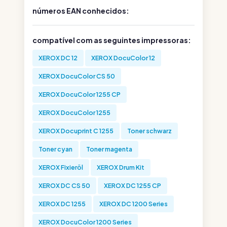
números EAN conhecidos:
compatível com as seguintes impressoras:
XEROX DC 12
XEROX DocuColor 12
XEROX DocuColor CS 50
XEROX DocuColor 1255 CP
XEROX DocuColor 1255
XEROX Docuprint C 1255
Toner schwarz
Toner cyan
Toner magenta
XEROX Fixieröl
XEROX Drum Kit
XEROX DC CS 50
XEROX DC 1255 CP
XEROX DC 1255
XEROX DC 1200 Series
XEROX DocuColor 1200 Series