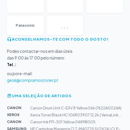
...
Panasonic
ACONSELHAMOS-TE COM TODO O GOSTO!
Podes contactar-nos em dias úteis
das 9:00 às 17:00 pelo número:
Tel.:
ou por e-mail:
geral@compramostoner.pt
UMA SELEÇÃO DE ARTIGOS
CANON
Canon Drum Unit C-EXV 8 Yellow 56k (7622A002AA)
XEROX
Xerox Toner Black HC 106R03907 12,2k | VersaLink C600,...
CANON
Canon Ink PFI-301 Yellow (1489B001)
SAMSUNG
HP Cartridge Magenta CLT-M4072S SU262A | CLP-320, CLP-3...