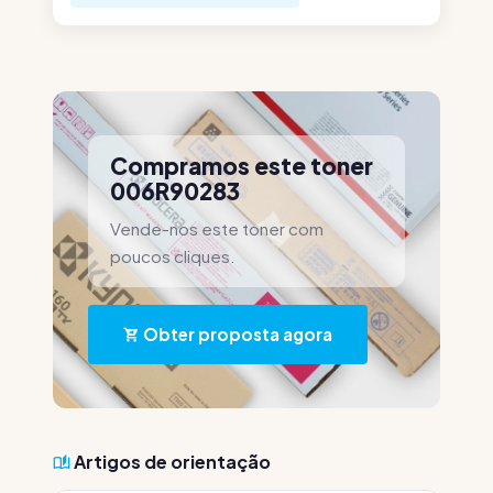
Compramos este toner
006R90283
Vende-nos este toner com
poucos cliques.
Obter proposta agora
Artigos de orientação