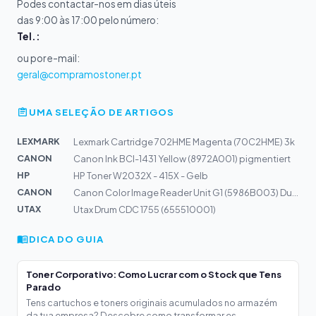
Podes contactar-nos em dias úteis
das 9:00 às 17:00 pelo número:
Tel.:
ou por e-mail:
geral@compramostoner.pt
UMA SELEÇÃO DE ARTIGOS
LEXMARK
Lexmark Cartridge 702HME Magenta (70C2HME) 3k
CANON
Canon Ink BCI-1431 Yellow (8972A001) pigmentiert
HP
HP Toner W2032X - 415X - Gelb
CANON
Canon Color Image Reader Unit G1 (5986B003) Duplexscann...
UTAX
Utax Drum CDC 1755 (655510001)
DICA DO GUIA
Toner Corporativo: Como Lucrar com o Stock que Tens
Parado
Tens cartuchos e toners originais acumulados no armazém
da tua empresa? Descobre como transformar es...