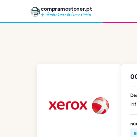
compramostoner.pt
Vender toner de forma simples
0
De
In
nú
8