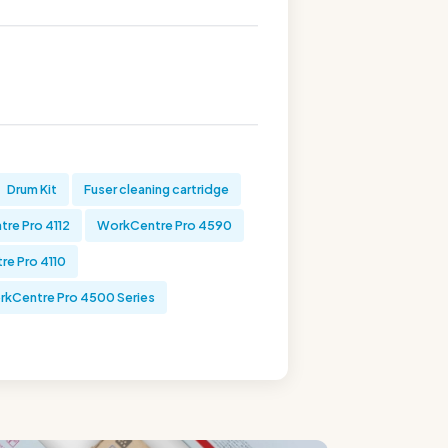
Drum Kit
Fuser cleaning cartridge
re Pro 4112
WorkCentre Pro 4590
e Pro 4110
kCentre Pro 4500 Series