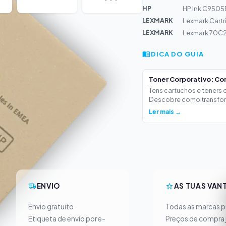
HP
HP Ink C9505
LEXMARK
Lexmark Cartr
LEXMARK
Lexmark 70C2
DICA DO GUIA
Toner Corporativo: Co
Tens cartuchos e toners
Descobre como transform
Ler mais →
ENVIO
AS TUAS VAN
Envio gratuito
Todas as marcas pr
Etiqueta de envio por e-
Preços de compra 