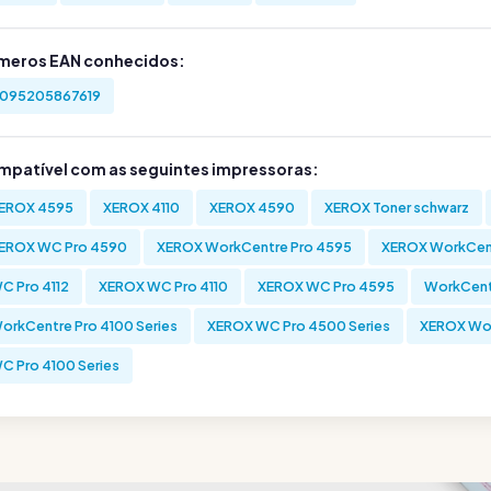
meros EAN conhecidos:
095205867619
mpatível com as seguintes impressoras:
EROX 4595
XEROX 4110
XEROX 4590
XEROX Toner schwarz
EROX WC Pro 4590
XEROX WorkCentre Pro 4595
XEROX WorkCent
C Pro 4112
XEROX WC Pro 4110
XEROX WC Pro 4595
WorkCentr
orkCentre Pro 4100 Series
XEROX WC Pro 4500 Series
XEROX Wor
C Pro 4100 Series