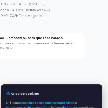
EE No.344 Tri-Color (C9505EE)
idge (C540H1YG) Return Yellow 2k
0M0 - 702M Toner magenta
mo Lucrar com o Stock que Tens Parado
 originais acumulados no armazém da tua empresa?
ar es...
TAGENS
SERVIÇO
Aviso de cookies
incipais
Sobre nós
Utilizamos
cookies tecnicamente necessários
e
justos
Política de privacidade
rastreamento de conversões do Google Ads
para medir se os