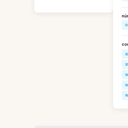
nú
0
co
X
X
W
W
W