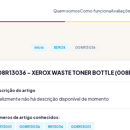
Quem somos
Como funciona
Avaliaçõ
Início
XEROX
008R13036
08R13036 - XEROX WASTE TONER BOTTLE (008
scrição do artigo
felizmente não há descrição disponível de momento
meros de artigo conhecidos:
R13001
008R13036
8R13036
008R13001