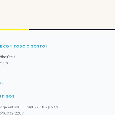
E COM TODO O GOSTO!
ias úteis
úmero:
pt
ARTIGOS
idge Yellow HC C748H2YG 10k | C748
126N00321 220V