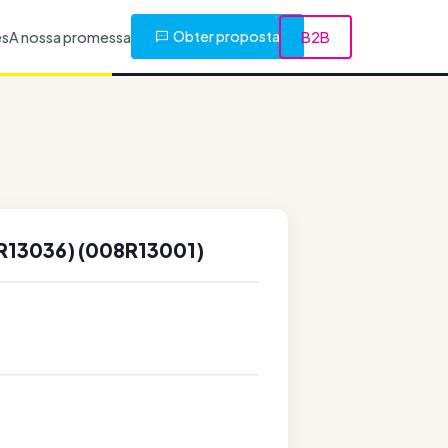
Obter proposta
es
A nossa promessa
B2B
R13036) (008R13001)