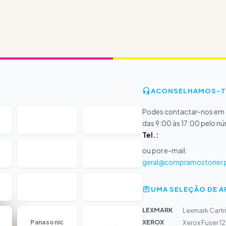
ACONSELHAMOS-T
Podes contactar-nos em d
das 9:00 às 17:00 pelo n
Tel.:
ou por e-mail:
geral@compramostoner.
UMA SELEÇÃO DE 
LEXMARK
Lexmark Cartr
...
XEROX
Panasonic
Xerox Fuser 