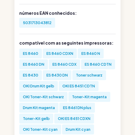
números EAN conhecidos:
5031713043812
compatível com as seguintes impressoras:
ES 8460
ES 8460 CDXN
ES 8460 N
ES 8460 DN
ES 8460 CDX
ES 8460 CDTN
ES 8430
ES 8430 DN
Toner schwarz
OKI Drum Kit gelb
OKI ES 8451 CDTN
OKI Toner-Kit schwarz
Toner-Kit magenta
Drum Kit magenta
ES 8461 DN plus
Toner-Kit gelb
OKI ES 8451 CDXN
OKI Toner-Kit cyan
Drum Kit cyan