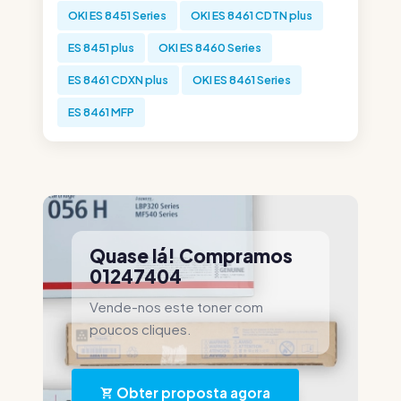
OKI ES 8451 Series
OKI ES 8461 CDTN plus
ES 8451 plus
OKI ES 8460 Series
ES 8461 CDXN plus
OKI ES 8461 Series
ES 8461 MFP
Quase lá! Compramos
01247404
Vende-nos este toner com
poucos cliques.
Obter proposta agora