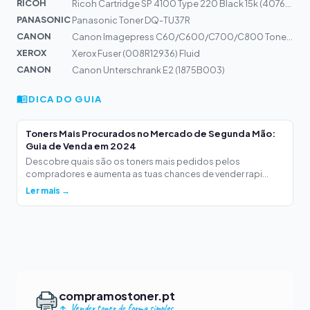
RICOH
Ricoh Cartridge SP 4100 Type 220 Black 15k (407649)
PANASONIC
Panasonic Toner DQ-TU37R
CANON
Canon Imagepress C60/C600/C700/C800 Toner Yellow, 39500...
XEROX
Xerox Fuser (008R12936) Fluid
CANON
Canon Unterschrank E2 (1875B003)
DICA DO GUIA
Toners Mais Procurados no Mercado de Segunda Mão:
Guia de Venda em 2024
Descobre quais são os toners mais pedidos pelos
compradores e aumenta as tuas chances de vender rapi...
Ler mais →
compramostoner.pt
Vender toner de forma simples