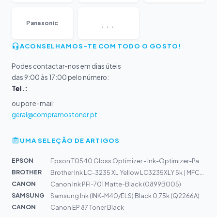
...
Panasonic
ACONSELHAMOS-TE COM TODO O GOSTO!
Podes contactar-nos em dias úteis
das 9:00 às 17:00 pelo número:
Tel.:
ou por e-mail:
geral@compramostoner.pt
UMA SELEÇÃO DE ARTIGOS
EPSON
Epson T0540 Gloss Optimizer - Ink-Optimizer-Patrone - 1...
BROTHER
Brother Ink LC-3235 XL Yellow LC3235XLY 5k | MFC-J1300
CANON
Canon Ink PFI-701 Matte-Black (0899B005)
SAMSUNG
Samsung Ink (INK-M40/ELS) Black 0,75k (Q2266A)
CANON
Canon EP 87 Toner Black