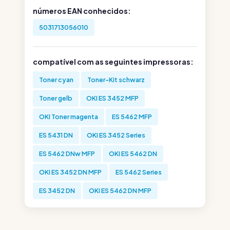
números EAN conhecidos:
5031713056010
compatível com as seguintes impressoras:
Toner cyan
Toner-Kit schwarz
Toner gelb
OKI ES 3452 MFP
OKI Toner magenta
ES 5462 MFP
ES 5431 DN
OKI ES 3452 Series
ES 5462 DNw MFP
OKI ES 5462 DN
OKI ES 3452 DN MFP
ES 5462 Series
ES 3452 DN
OKI ES 5462 DN MFP