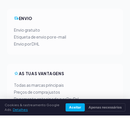
ENVIO
Envio gratuito
Etiqueta de envio por e-mail
Envio por DHL
AS TUAS VANTAGENS
Todas as marcas principais
Preços de compra justos
Pagamento antecipado por PayPal
Cookies & rastreamento Google
Aconselhamento personalizado
Aceitar
Apenas necessários
Ads.
Detalhes