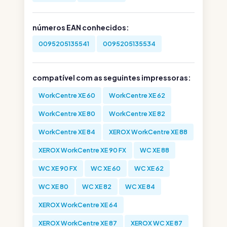
números EAN conhecidos:
0095205135541
0095205135534
compatível com as seguintes impressoras:
WorkCentre XE 60
WorkCentre XE 62
WorkCentre XE 80
WorkCentre XE 82
WorkCentre XE 84
XEROX WorkCentre XE 88
XEROX WorkCentre XE 90 FX
WC XE 88
WC XE 90 FX
WC XE 60
WC XE 62
WC XE 80
WC XE 82
WC XE 84
XEROX WorkCentre XE 64
XEROX WorkCentre XE 87
XEROX WC XE 87