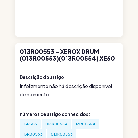
013R00553 - XEROX DRUM
(013R00553)(013R00554) XE60
Descrição do artigo
Infelizmente não há descrição disponível
de momento
números de artigo conhecidos:
13R553
013R00554
13R00554
13R00553
013R00553