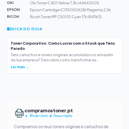
OKI
Oki Toner C 801 Yellow 7,3k (44643001)
EPSON
Epson Cartridge (C13S050628) Magenta 2,5k
RICOH
Ricoh Toner MP C5000 Cyan 17k (841163)
DICA DO GUIA
Toner Corporativo: Como Lucrar com o Stock que Tens
Parado
Tens cartuchos e toners originais acumulados no armazém
da tua empresa? Descobre como transformar es...
Ler mais →
compramostoner.pt
Vender toner de forma simples
Compramos os teus toners originais e cartuchos de