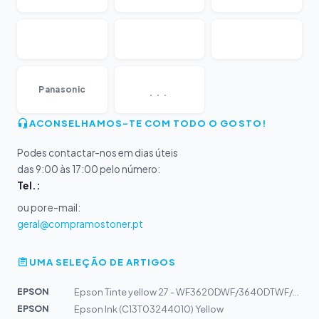
...
Panasonic
ACONSELHAMOS-TE COM TODO O GOSTO!
Podes contactar-nos em dias úteis
das 9:00 às 17:00 pelo número:
Tel.:
ou por e-mail:
geral@compramostoner.pt
UMA SELEÇÃO DE ARTIGOS
EPSON
Epson Tinte yellow 27 - WF3620DWF/3640DTWF/7110DTW/761...
EPSON
Epson Ink (C13T03244010) Yellow