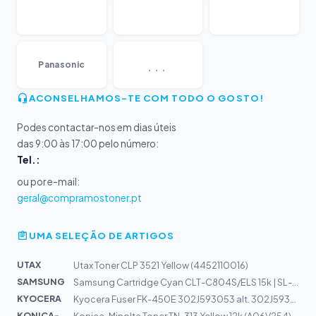
...
Panasonic
ACONSELHAMOS-TE COM TODO O GOSTO!
Podes contactar-nos em dias úteis
das 9:00 às 17:00 pelo número:
Tel.:
ou por e-mail:
geral@compramostoner.pt
UMA SELEÇÃO DE ARTIGOS
UTAX
Utax Toner CLP 3521 Yellow (4452110016)
SAMSUNG
Samsung Cartridge Cyan CLT-C804S/ELS 15k | SL-X3220NR,...
KYOCERA
Kyocera Fuser FK-450E 302J593053 alt. 302J593051, 302J5...
KONICA-MIN...
Konica-Minolta Toner TN-313 Yellow 12k (A06V254)