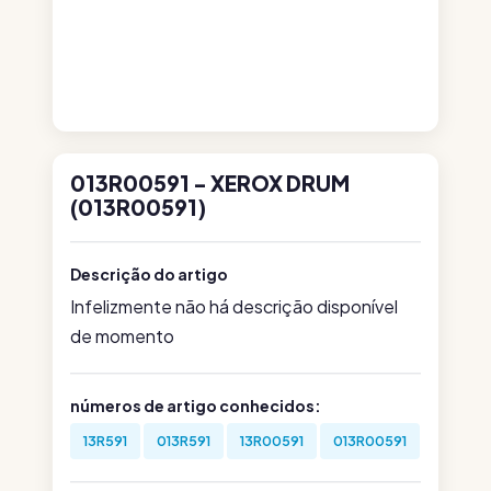
013R00591 - XEROX DRUM
(013R00591)
Descrição do artigo
Infelizmente não há descrição disponível
de momento
números de artigo conhecidos:
13R591
013R591
13R00591
013R00591