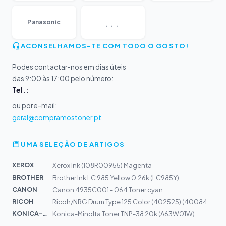
...
Panasonic
ACONSELHAMOS-TE COM TODO O GOSTO!
Podes contactar-nos em dias úteis
das 9:00 às 17:00 pelo número:
Tel.:
ou por e-mail:
geral@compramostoner.pt
UMA SELEÇÃO DE ARTIGOS
XEROX
Xerox Ink (108R00955) Magenta
BROTHER
Brother Ink LC 985 Yellow 0,26k (LC985Y)
CANON
Canon 4935C001 - 064 Toner cyan
RICOH
Ricoh/NRG Drum Type 125 Color (402525) (400843) (DMU125...
KONICA-MIN...
Konica-Minolta Toner TNP-38 20k (A63W01W)