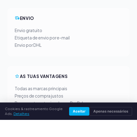
ENVIO
Envio gratuito
Etiqueta de envio por e-mail
Envio por DHL
AS TUAS VANTAGENS
Todas as marcas principais
Preços de compra justos
Pagamento antecipado por PayPal
Cookies & rastreamento Google
Aconselhamento personalizado
Aceitar
Apenas necessários
Ads.
Detalhes