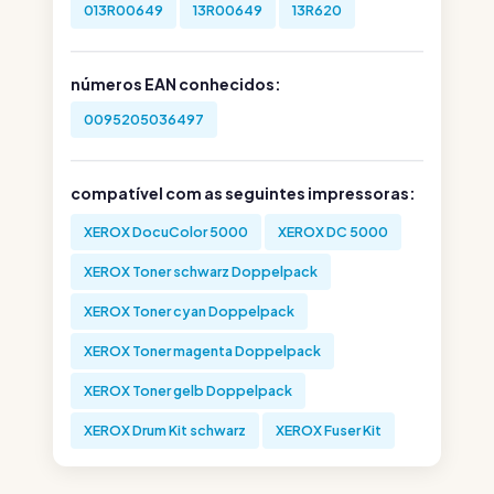
013R00649
13R00649
13R620
números EAN conhecidos:
0095205036497
compatível com as seguintes impressoras:
XEROX DocuColor 5000
XEROX DC 5000
XEROX Toner schwarz Doppelpack
XEROX Toner cyan Doppelpack
XEROX Toner magenta Doppelpack
XEROX Toner gelb Doppelpack
XEROX Drum Kit schwarz
XEROX Fuser Kit