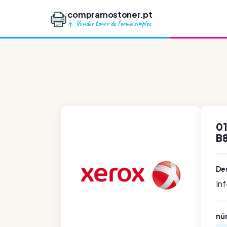
compramostoner.pt
Vender toner de forma simples
01
B
De
In
nú