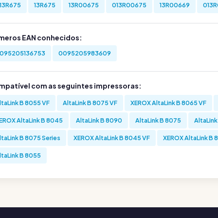
13R675
13R675
13R00675
013R00675
13R00669
013
meros EAN conhecidos:
095205136753
0095205983609
mpatível com as seguintes impressoras:
ltaLink B 8055 VF
AltaLink B 8075 VF
XEROX AltaLink B 8065 VF
EROX AltaLink B 8045
AltaLink B 8090
AltaLink B 8075
AltaLin
ltaLink B 8075 Series
XEROX AltaLink B 8045 VF
XEROX AltaLink B 
ltaLink B 8055