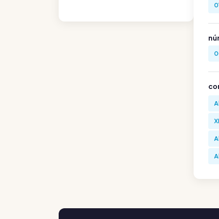
0
nú
0
co
A
X
A
A