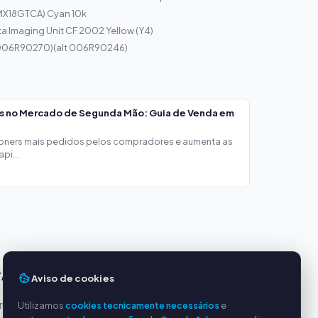
(MX18GTCA) Cyan 10k
a Imaging Unit CF 2002 Yellow (Y4)
(006R90270)(alt 006R90246)
os no Mercado de Segunda Mão: Guia de Venda em
toners mais pedidos pelos compradores e aumenta as
pi...
TAGENS
SERVIÇO
Aviso de cookies
incipais
Sobre nós
Utilizamos
cookies tecnicamente necessários
e