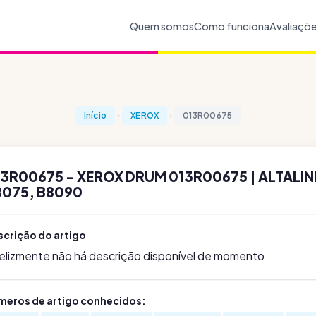
Quem somos
Como funciona
Avaliaçõ
Início
XEROX
013R00675
3R00675 - XEROX DRUM 013R00675 | ALTALIN
8075, B8090
scrição do artigo
felizmente não há descrição disponível de momento
meros de artigo conhecidos: