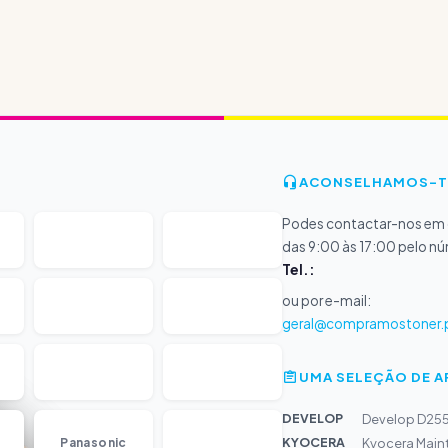
ACONSELHAMOS-T
Podes contactar-nos em d
das 9:00 às 17:00 pelo n
Tel.:
ou por e-mail:
geral@compramostoner.
UMA SELEÇÃO DE 
DEVELOP
Develop D255
...
KYOCERA
Panasonic
Kyocera Main