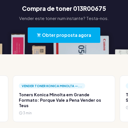
Compra de toner 013R00675
Vender este toner num instante? Testa-nos.
Obter proposta agora
VENDER TONER KONICA MINOLTA —...
Toners Konica Minolta em Grande
T
Formato: Porque Vale a Pena Vender os
S
Teus
3 min