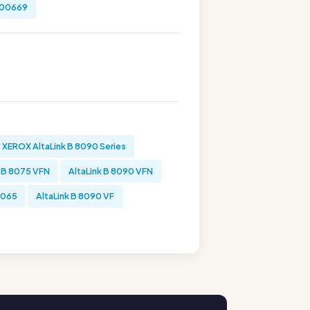
R00669
XEROX AltaLink B 8090 Series
k B 8075 VFN
AltaLink B 8090 VFN
8065
AltaLink B 8090 VF