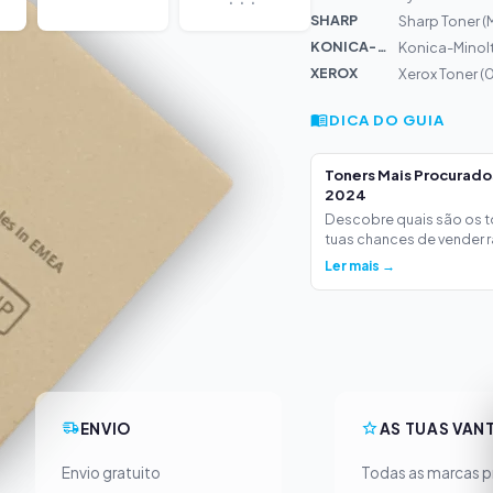
SHARP
Sharp Toner 
KONICA-MIN...
Konica-Minolt
XEROX
Xerox Toner 
DICA DO GUIA
Toners Mais Procurad
2024
Descobre quais são os 
tuas chances de vender ra
Ler mais →
ENVIO
AS TUAS VAN
Envio gratuito
Todas as marcas pr