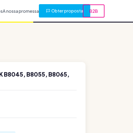
Obter proposta
es
A nossa promessa
B2B
K B8045, B8055, B8065,