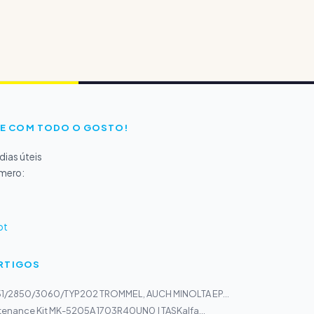
E COM TODO O GOSTO!
ias úteis
úmero:
pt
ARTIGOS
1/2850/3060/TYP202 TROMMEL, AUCH MINOLTA EP...
tenance Kit MK-5205A 1703R40UN0 | TASKalfa...