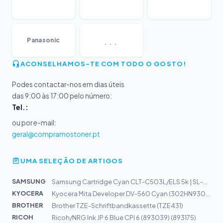
...
Panasonic
ACONSELHAMOS-TE COM TODO O GOSTO!
Podes contactar-nos em dias úteis
das 9:00 às 17:00 pelo número:
Tel.:
ou por e-mail:
geral@compramostoner.pt
UMA SELEÇÃO DE ARTIGOS
SAMSUNG
Samsung Cartridge Cyan CLT-C503L/ELS 5k | SL-C3010, SL-...
KYOCERA
Kyocera Mita Developer DV-560 Cyan (302HN93032)
BROTHER
Brother TZE-Schriftbandkassette (TZE431)
RICOH
Ricoh/NRG Ink JP 6 Blue CPI 6 (893039) (893175)