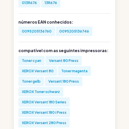
013R676
13R676
números EAN conhecidos:
0095205136760
0095205136746
compatível com as seguintes impressoras:
Toner cyan
Versant 80 Press
XEROX Versant 80
Toner magenta
Toner gelb
Versant 180 Press
XEROX Toner schwarz
XEROX Versant 180 Series
XEROX Versant 180 i Press
XEROX Versant 280 Press