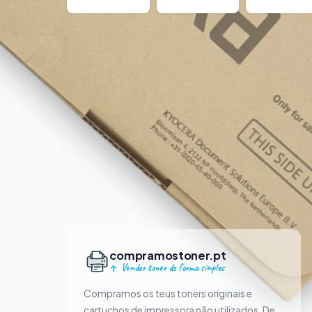
compramostoner.pt
Vender toner de forma simples
Compramos os teus toners originais e
cartuchos de impressora não utilizados. De