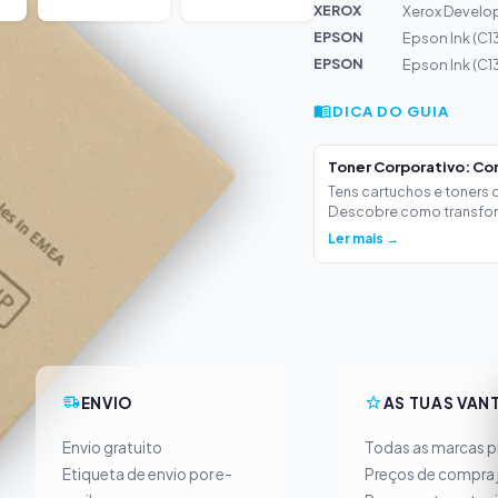
XEROX
Xerox Develo
EPSON
Epson Ink (C1
EPSON
Epson Ink (C1
DICA DO GUIA
Toner Corporativo: Co
Tens cartuchos e toners
Descobre como transform
Ler mais →
ENVIO
AS TUAS VAN
Envio gratuito
Todas as marcas pr
Etiqueta de envio por e-
Preços de compra 