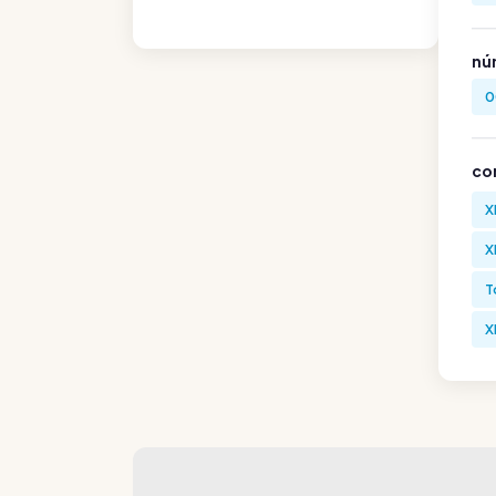
nú
0
co
X
X
T
X