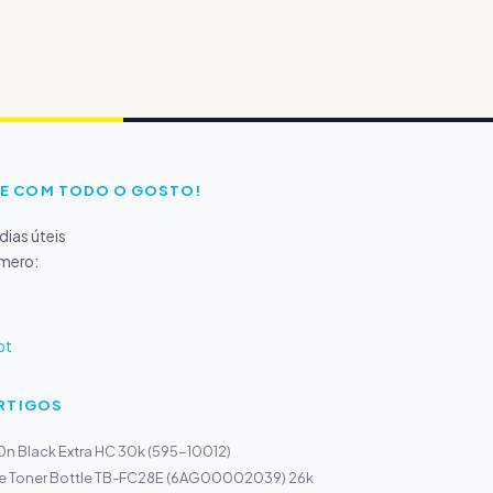
E COM TODO O GOSTO!
ias úteis
úmero:
pt
ARTIGOS
10n Black Extra HC 30k (595-10012)
e Toner Bottle TB-FC28E (6AG00002039) 26k