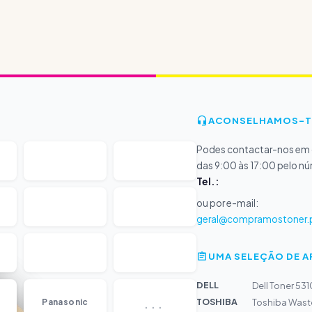
ACONSELHAMOS-T
Podes contactar-nos em d
das 9:00 às 17:00 pelo n
Tel.:
ou por e-mail:
geral@compramostoner.
UMA SELEÇÃO DE 
DELL
Dell Toner 53
...
TOSHIBA
Panasonic
Toshiba Wast