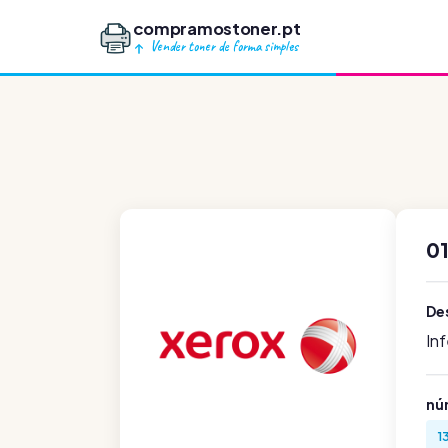
compramostoner.pt
Vender toner de forma simples
0
De
In
nú
1