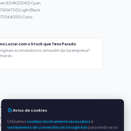
per (604K22540) Cyan
3T606700) Light Black
3T01440110) Color
mo Lucrar com o Stock que Tens Parado
 originais acumulados no armazém da tua empresa?
ar es...
TAGENS
SERVIÇO
Aviso de cookies
incipais
Sobre nós
Utilizamos
cookies tecnicamente necessários
e
justos
Política de privacidade
rastreamento de conversões do Google Ads
para medir se os