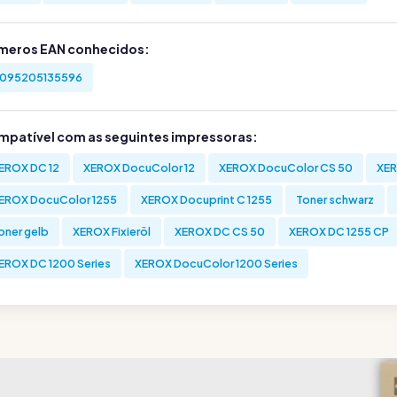
meros EAN conhecidos:
095205135596
mpatível com as seguintes impressoras:
EROX DC 12
XEROX DocuColor 12
XEROX DocuColor CS 50
XER
EROX DocuColor 1255
XEROX Docuprint C 1255
Toner schwarz
oner gelb
XEROX Fixieröl
XEROX DC CS 50
XEROX DC 1255 CP
EROX DC 1200 Series
XEROX DocuColor 1200 Series