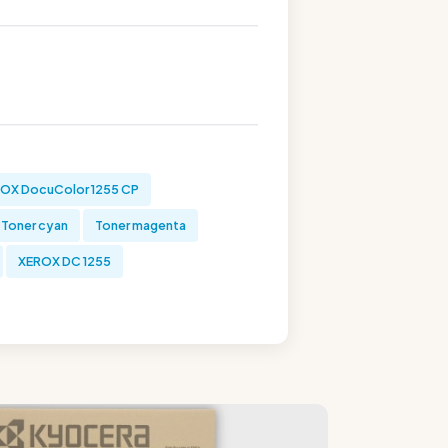
OX DocuColor 1255 CP
Toner cyan
Toner magenta
XEROX DC 1255