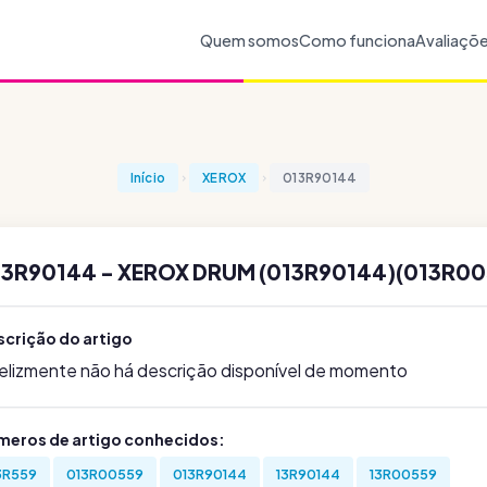
Quem somos
Como funciona
Avaliaçõ
Início
XEROX
013R90144
13R90144 - XEROX DRUM (013R90144)(013R00
scrição do artigo
felizmente não há descrição disponível de momento
meros de artigo conhecidos:
3R559
013R00559
013R90144
13R90144
13R00559