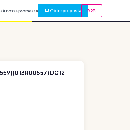
Obter proposta
es
A nossa promessa
B2B
559)(013R00557) DC12