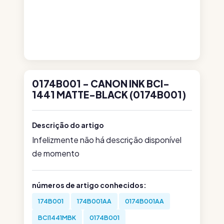
0174B001 - CANON INK BCI-
1441 MATTE-BLACK (0174B001)
Descrição do artigo
Infelizmente não há descrição disponível
de momento
números de artigo conhecidos:
174B001
174B001AA
0174B001AA
BCI1441MBK
0174B001