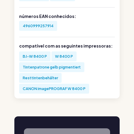
números EAN conhecidos:
4960999257914
compatível com as seguintes impressoras:
BJ-W 8400 P
W 8400 P
Tintenpatrone gelb pigmentiert
Resttintenbehälter
CANON imagePROGRAF W 8400 P