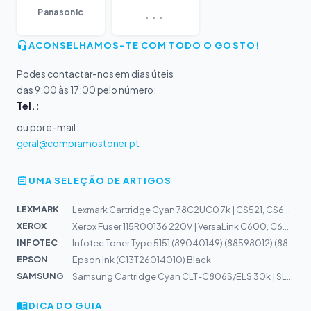
...
Panasonic
ACONSELHAMOS-TE COM TODO O GOSTO!
Podes contactar-nos em dias úteis
das 9:00 às 17:00 pelo número:
Tel.:
ou por e-mail:
geral@compramostoner.pt
UMA SELEÇÃO DE ARTIGOS
LEXMARK
Lexmark Cartridge Cyan 78C2UC0 7k | CS521, CS622, CX622...
XEROX
Xerox Fuser 115R00136 220V | VersaLink C600, C605
INFOTEC
Infotec Toner Type 5151 (89040149) (88598012) (885069)
EPSON
Epson Ink (C13T26014010) Black
SAMSUNG
Samsung Cartridge Cyan CLT-C806S/ELS 30k | SL-X7600GX,...
DICA DO GUIA