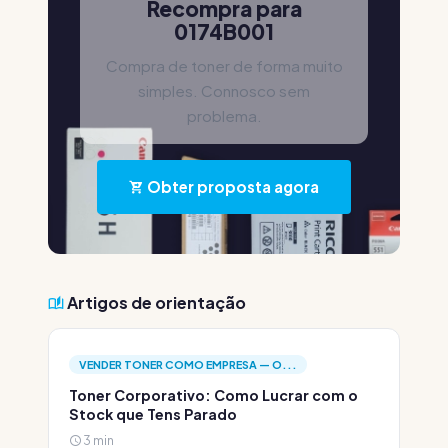
Recompra para
0174B001
Compra de toner de forma muito
simples. Connosco sem
problema.
Obter proposta agora
Artigos de orientação
VENDER TONER COMO EMPRESA — O...
Toner Corporativo: Como Lucrar com o
Stock que Tens Parado
3 min