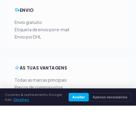
ENVIO
Envio gratuito
Etiqueta de envio por e-mail
Envio por DHL
AS TUAS VANTAGENS
Todas as marcas principais
Preços de compra justos
Pagamento antecipado por PayPal
Cookies & rastreamento Google
Aceitar
Apenas necessários
Ads.
Detalhes
Aconselhamento personalizado
SERVIÇO