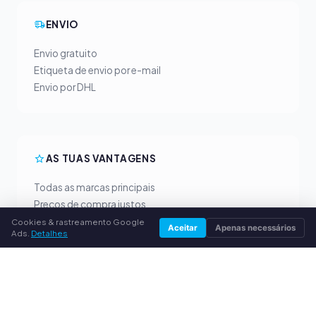
ENVIO
Envio gratuito
Etiqueta de envio por e-mail
Envio por DHL
AS TUAS VANTAGENS
Todas as marcas principais
Preços de compra justos
Pagamento antecipado por PayPal
Cookies & rastreamento Google
Aceitar
Apenas necessários
Ads.
Detalhes
Aconselhamento personalizado
SERVIÇO