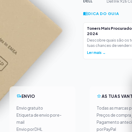
DELL
Dell Ink 926 C
DICA DO GUIA
Toners Mais Procurad
2024
Descobre quais são os 
tuas chances de vender ra
Ler mais →
ENVIO
AS TUAS VAN
Envio gratuito
Todas as marcas pr
Etiqueta de envio por e-
Preços de compra 
mail
Pagamento antec
Envio por DHL
por PayPal