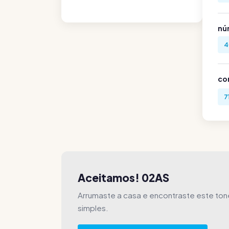
nú
4
co
7
Aceitamos! 02AS
Arrumaste a casa e encontraste este to
simples.