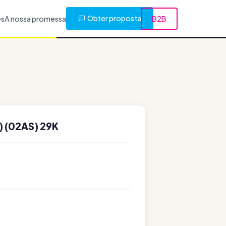
Obter proposta
es
A nossa promessa
B2B
 (02AS) 29K