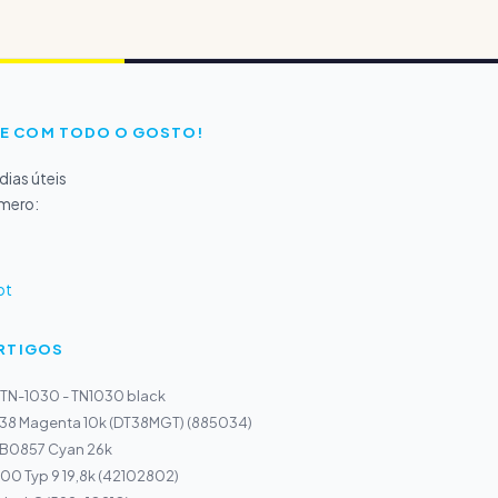
E COM TODO O GOSTO!
ias úteis
úmero:
pt
ARTIGOS
 TN-1030 - TN1030 black
 38 Magenta 10k (DT38MGT) (885034)
r B0857 Cyan 26k
00 Typ 9 19,8k (42102802)