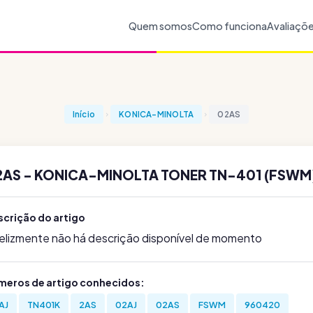
Quem somos
Como funciona
Avaliaçõ
Início
KONICA-MINOLTA
02AS
2AS - KONICA-MINOLTA TONER TN-401 (FSWM)
scrição do artigo
felizmente não há descrição disponível de momento
meros de artigo conhecidos:
AJ
TN401K
2AS
02AJ
02AS
FSWM
960420