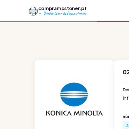
compramostoner.pt
Vender toner de forma simples
0
De
In
nú
2