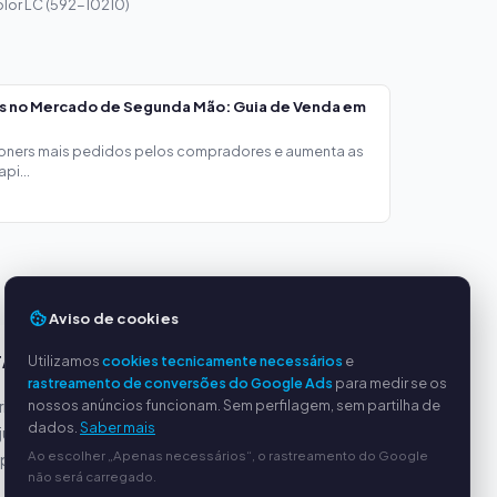
olor LC (592-10210)
os no Mercado de Segunda Mão: Guia de Venda em
toners mais pedidos pelos compradores e aumenta as
pi...
Aviso de cookies
Utilizamos
cookies tecnicamente necessários
e
TAGENS
SERVIÇO
rastreamento de conversões do Google Ads
para medir se os
nossos anúncios funcionam. Sem perfilagem, sem partilha de
incipais
Sobre nós
dados.
Saber mais
justos
Política de privacidade
Ao escolher „Apenas necessários“, o rastreamento do Google
ipado
Dados da empresa
não será carregado.
Perguntas frequentes