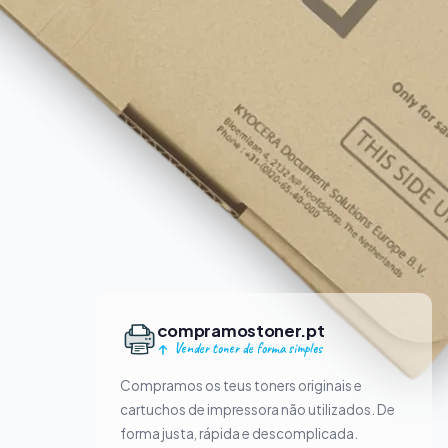
compramostoner.pt
Vender toner de forma simples
Compramos os teus toners originais e
cartuchos de impressora não utilizados. De
forma justa, rápida e descomplicada.