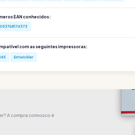
meros EAN conhecidos:
053768174373
mpatível com as seguintes impressoras:
145
Entwickler
ner? A compra connosco é