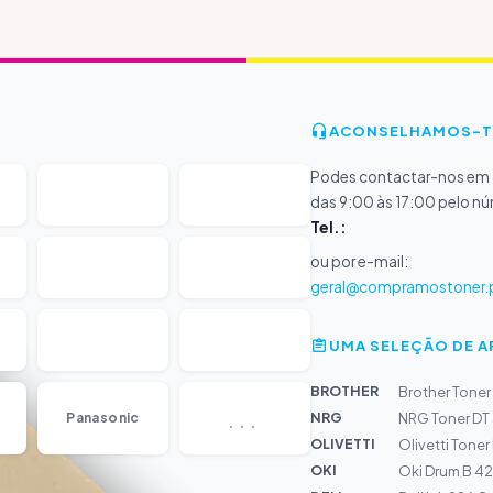
ACONSELHAMOS-T
Podes contactar-nos em d
das 9:00 às 17:00 pelo n
Tel.:
ou por e-mail:
geral@compramostoner.
UMA SELEÇÃO DE 
BROTHER
Brother Toner
...
NRG
Panasonic
NRG Toner DT
OLIVETTI
Olivetti Tone
OKI
Oki Drum B 42