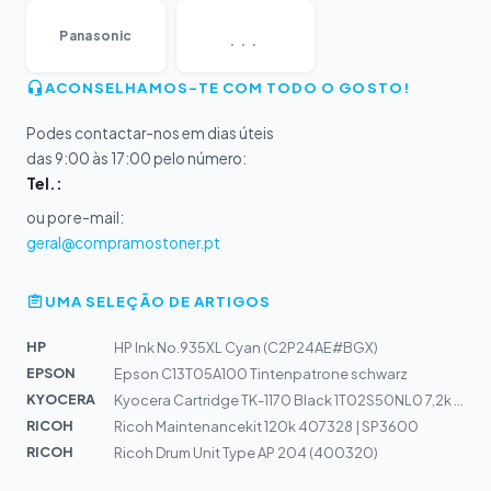
...
Panasonic
ACONSELHAMOS-TE COM TODO O GOSTO!
Podes contactar-nos em dias úteis
das 9:00 às 17:00 pelo número:
Tel.:
ou por e-mail:
geral@compramostoner.pt
UMA SELEÇÃO DE ARTIGOS
HP
HP Ink No.935XL Cyan (C2P24AE#BGX)
EPSON
Epson C13T05A100 Tintenpatrone schwarz
KYOCERA
Kyocera Cartridge TK-1170 Black 1T02S50NL0 7,2k | 2040d...
RICOH
Ricoh Maintenancekit 120k 407328 | SP3600
RICOH
Ricoh Drum Unit Type AP 204 (400320)