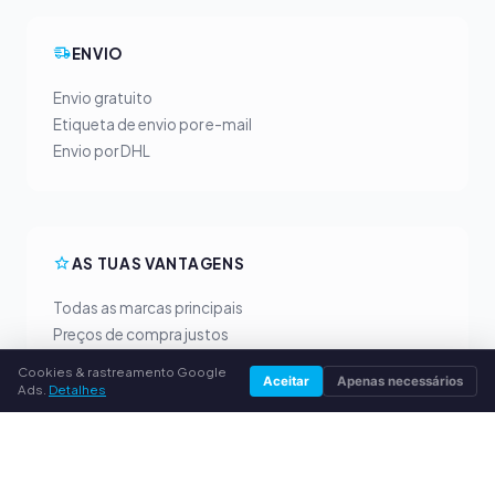
ENVIO
Envio gratuito
Etiqueta de envio por e-mail
Envio por DHL
AS TUAS VANTAGENS
Todas as marcas principais
Preços de compra justos
Pagamento antecipado por PayPal
Cookies & rastreamento Google
Aceitar
Apenas necessários
Aconselhamento personalizado
Ads.
Detalhes