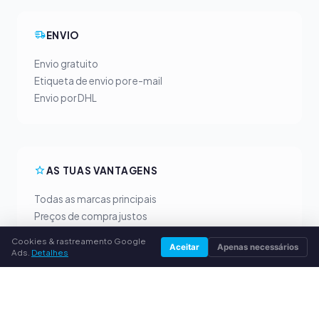
ENVIO
Envio gratuito
Etiqueta de envio por e-mail
Envio por DHL
AS TUAS VANTAGENS
Todas as marcas principais
Preços de compra justos
Pagamento antecipado por PayPal
Cookies & rastreamento Google
Aceitar
Apenas necessários
Aconselhamento personalizado
Ads.
Detalhes