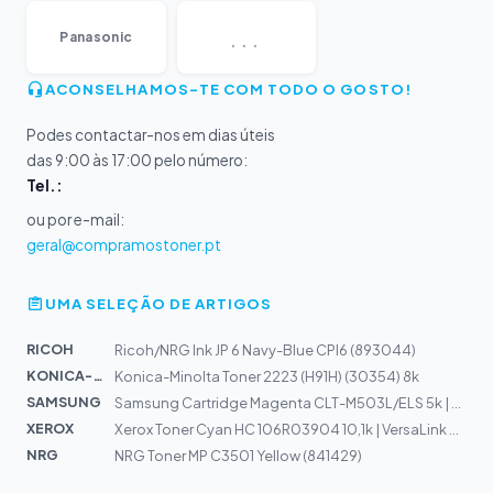
...
Panasonic
ACONSELHAMOS-TE COM TODO O GOSTO!
Podes contactar-nos em dias úteis
das 9:00 às 17:00 pelo número:
Tel.:
ou por e-mail:
geral@compramostoner.pt
UMA SELEÇÃO DE ARTIGOS
RICOH
Ricoh/NRG Ink JP 6 Navy-Blue CPI6 (893044)
KONICA-MIN...
Konica-Minolta Toner 2223 (H91H) (30354) 8k
SAMSUNG
Samsung Cartridge Magenta CLT-M503L/ELS 5k | SL-C3010,...
XEROX
Xerox Toner Cyan HC 106R03904 10,1k | VersaLink C600, C...
NRG
NRG Toner MP C3501 Yellow (841429)