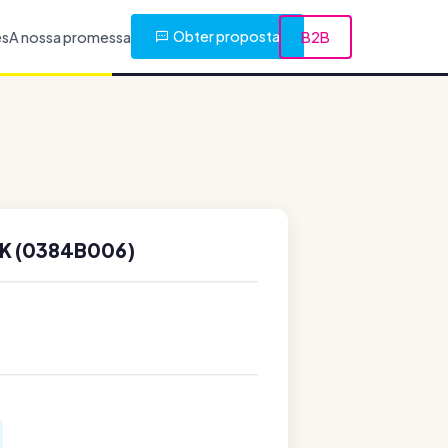
Obter proposta
es
A nossa promessa
B2B
3K (0384B006)