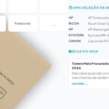
UMA SELEÇÃO DE 
HP
HP Toner schw
...
RICOH
Panasonic
Ricoh Toner T
HP
HP Wartungsk
KYOCERA
Kyocera MK-4
CANON
Canon Ink PF
DICA DO GUIA
Toners Mais Procurad
2024
Descobre quais são os 
tuas chances de vender ra
Ler mais →