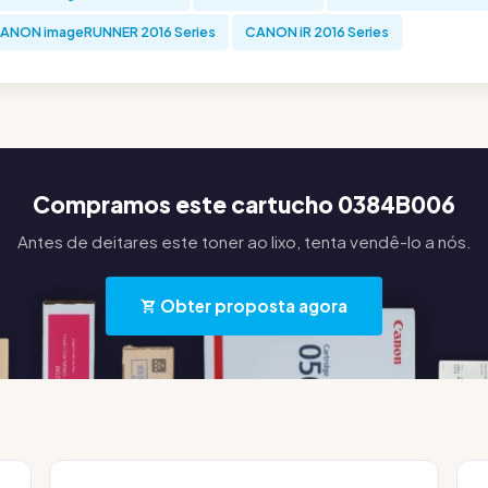
ANON imageRUNNER 2016 Series
CANON iR 2016 Series
Compramos este cartucho 0384B006
Antes de deitares este toner ao lixo, tenta vendê-lo a nós.
Obter proposta agora