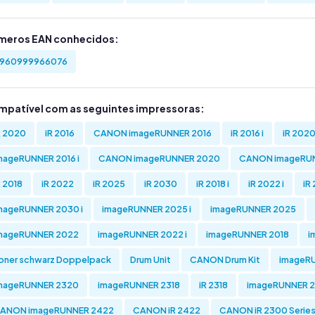
meros EAN conhecidos:
960999966076
mpatível com as seguintes impressoras:
R 2020
iR 2016
CANON imageRUNNER 2016
iR 2016 i
iR 2020
mageRUNNER 2016 i
CANON imageRUNNER 2020
CANON imageRUN
R 2018
iR 2022
iR 2025
iR 2030
iR 2018 i
iR 2022 i
iR 
mageRUNNER 2030 i
imageRUNNER 2025 i
imageRUNNER 2025
mageRUNNER 2022
imageRUNNER 2022 i
imageRUNNER 2018
i
oner schwarz Doppelpack
Drum Unit
CANON Drum Kit
imageRU
mageRUNNER 2320
imageRUNNER 2318
iR 2318
imageRUNNER 2
ANON imageRUNNER 2422
CANON iR 2422
CANON iR 2300 Serie