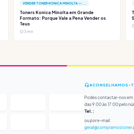
VENDER TONER KONICA MINOLTA —...
Toners Konica Minolta em Grande
T
Formato: Porque Vale a Pena Vender os
S
Teus
3 min
ACONSELHAMOS-T
Podes contactar-nos em d
das 9:00 às 17:00 pelo n
Tel.:
ou por e-mail:
geral@compramostoner.