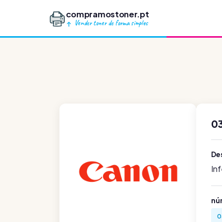
compramostoner.pt
Vender toner de forma simples
0
De
In
nú
0