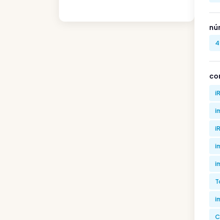
nú
4
co
i
i
i
i
i
T
i
C