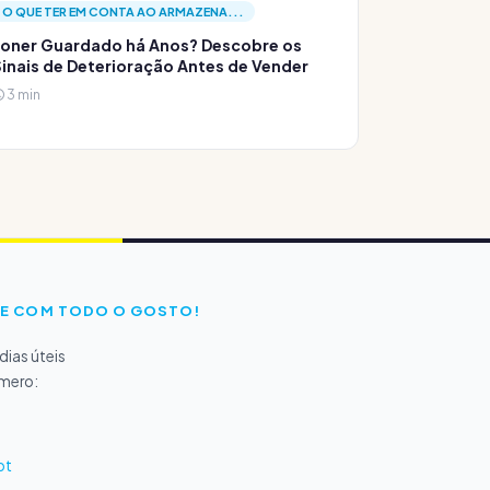
O QUE TER EM CONTA AO ARMAZENA...
oner Guardado há Anos? Descobre os
inais de Deterioração Antes de Vender
3 min
E COM TODO O GOSTO!
ias úteis
úmero:
pt