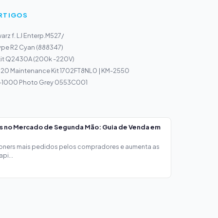
ARTIGOS
arz f. LJ Enterp.M527/
ype R2 Cyan (888347)
it Q2430A (200k -220V)
20 Maintenance Kit 1702FT8NL0 | KM-2550
I-1000 Photo Grey 0553C001
os no Mercado de Segunda Mão: Guia de Venda em
toners mais pedidos pelos compradores e aumenta as
pi...