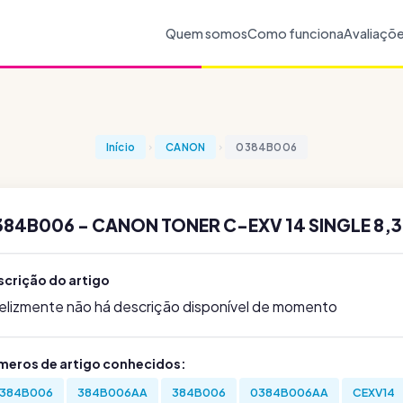
Quem somos
Como funciona
Avaliaçõ
Início
CANON
0384B006
384B006 - CANON TONER C-EXV 14 SINGLE 8,
scrição do artigo
felizmente não há descrição disponível de momento
meros de artigo conhecidos:
384B006
384B006AA
384B006
0384B006AA
CEXV14