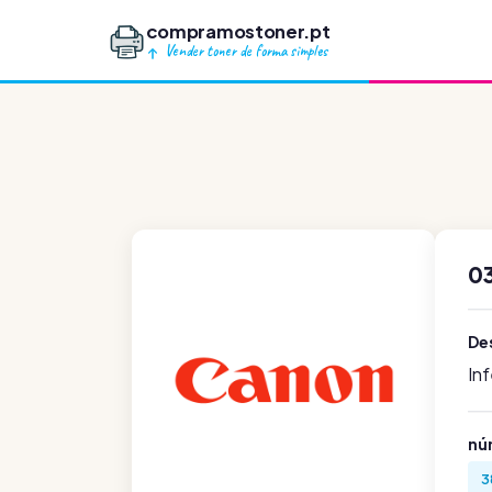
compramostoner.pt
Vender toner de forma simples
0
De
In
nú
3