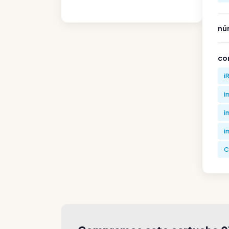
nú
co
i
i
i
i
C