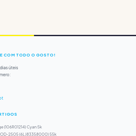
E COM TODO O GOSTO!
ias úteis
úmero:
pt
ARTIGOS
ge (106R01214) Cyan 5k
 OD-2505 (6LJ83358000) 55k