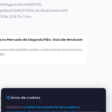
500 Magenta 5k (44469723)
ge Black 106R02738 14,4k | WorkCentre 3655
E No.22 XL Tri-Color
os no Mercado de Segunda Mão: Guia de Venda em
toners mais pedidos pelos compradores e aumenta as
pi...
TAGENS
SERVIÇO
Aviso de cookies
incipais
Utilizamos
cookies tecnicamente necessários
Sobre nós
e