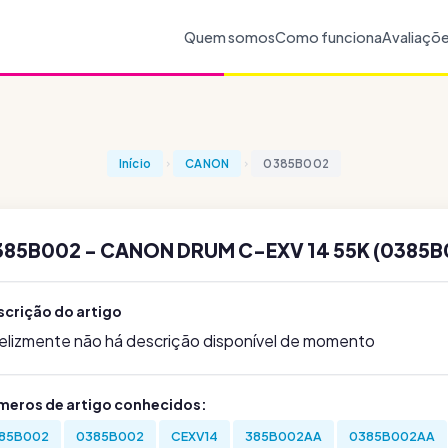
Quem somos
Como funciona
Avaliaçõ
Início
CANON
0385B002
385B002 - CANON DRUM C-EXV 14 55K (0385B
scrição do artigo
felizmente não há descrição disponível de momento
meros de artigo conhecidos:
85B002
0385B002
CEXV14
385B002AA
0385B002AA