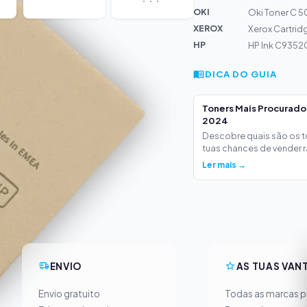
OKI
Oki Toner C 
XEROX
Xerox Cartrid
HP
HP Ink C9352C
DICA DO GUIA
Toners Mais Procurad
2024
Descobre quais são os 
tuas chances de vender ra
Ler mais →
ENVIO
AS TUAS VAN
Envio gratuito
Todas as marcas pr