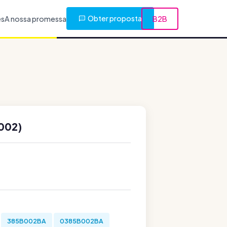
Obter proposta
es
A nossa promessa
B2B
002)
385B002BA
0385B002BA