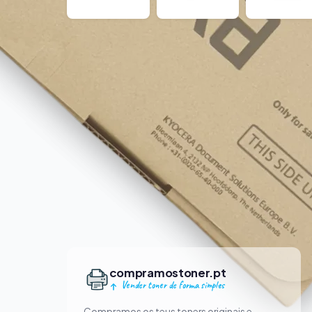
compramostoner.pt
Vender toner de forma simples
Compramos os teus toners originais e