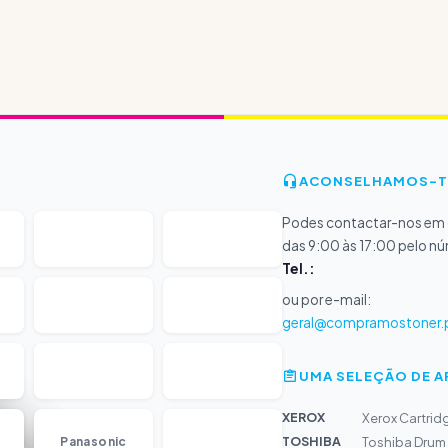
ACONSELHAMOS-T
Podes contactar-nos em d
das 9:00 às 17:00 pelo n
Tel.:
ou por e-mail:
geral@compramostoner.
UMA SELEÇÃO DE 
XEROX
Xerox Cartrid
...
TOSHIBA
Panasonic
Toshiba Drum