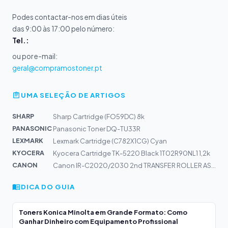
Podes contactar-nos em dias úteis
das 9:00 às 17:00 pelo número:
Tel.:
ou por e-mail:
geral@compramostoner.pt
UMA SELEÇÃO DE ARTIGOS
SHARP
Sharp Cartridge (FO59DC) 8k
PANASONIC
Panasonic Toner DQ-TU33R
LEXMARK
Lexmark Cartridge (C782X1CG) Cyan
KYOCERA
Kyocera Cartridge TK-5220 Black 1T02R90NL1 1,2k
CANON
Canon IR-C2020/2030 2nd TRANSFER ROLLER ASSY
DICA DO GUIA
Toners Konica Minolta em Grande Formato: Como
Ganhar Dinheiro com Equipamento Profissional