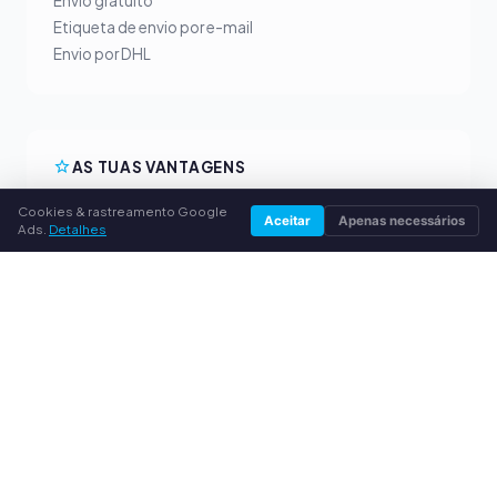
Envio gratuito
Etiqueta de envio por e-mail
Envio por DHL
AS TUAS VANTAGENS
Todas as marcas principais
Cookies & rastreamento Google
Aceitar
Apenas necessários
Ads.
Detalhes
Preços de compra justos
Pagamento antecipado por PayPal
Aconselhamento personalizado
SERVIÇO
Sobre nós
Política de privacidade