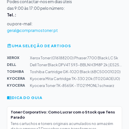
Podes contactar-nos em dias úteis
das 9:00 às 17:00 pelo número:
Tel.:
ou por e-mail:
geral@compramostoner.pt
UMA SELEÇÃO DE ARTIGOS
XEROX
Xerox Toner (016188200) Phaser 7700 Black LC 5k
DELL
Dell Toner Black DPV4T 593-BBLN H3M8P 2k | E525W
TOSHIBA
Toshiba Cartridge GK-1020 Black (6BC50001020)
KYOCERA
Kyocera Mita Cartridge TK-330 20k (1T02GA0EU0)
KYOCERA
Kyocera Toner TK-8565K - 1T02YM0NL1 schwarz
DICA DO GUIA
Toner Corporativo: Como Lucrar com o Stock que Tens
Parado
Tens cartuchos e toners originais acumulados no armazém
da tua empresa? Descobre como transformar es...