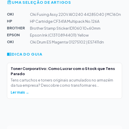
UMA SELEÇÃO DE ARTIGOS
OKI
Oki Fusing Assy 220V AIO240 44285040 | MC160n
HP
HP Cartridge CF341A Multipack No.126A
BROTHER
Brother Stamp Sticker ID1060 10x60mm
EPSON
Epson Ink (C13T08944011) Yellow
OKI
Oki Drum ES Magenta 01275102 | ES7411dn
DICA DO GUIA
Toner Corporativo: Como Lucrar com o Stock que Tens
Parado
Tens cartuchos e toners originais acumulados no armazém
da tua empresa? Descobre como transformar es...
Ler mais →