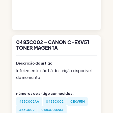
0483C002 - CANON C-EXV51
TONER MAGENTA
Descrição do artigo
Infelizmente não há descrição disponível
de momento
números de artigo conhecidos:
483C002AA
0483C002
CEXV51M
483C002
0483C002AA