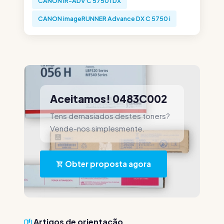
CANON iR-ADV C 5750 i DX
CANON imageRUNNER Advance DX C 5750 i
Aceitamos! 0483C002
Tens demasiados destes toners?
Vende-nos simplesmente.
Obter proposta agora
Artigos de orientação