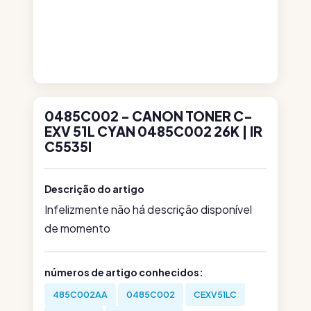
0485C002 - CANON TONER C-
EXV 51L CYAN 0485C002 26K | IR
C5535I
Descrição do artigo
Infelizmente não há descrição disponível
de momento
números de artigo conhecidos:
485C002AA
0485C002
CEXV51LC