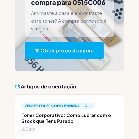
compra para 0515C006
Arrumaste a casa e encontraste
este toner? A compra connosco é
simples.
Obter proposta agora
Artigos de orientação
VENDER TONER COMO EMPRESA — O...
Toner Corporativo: Como Lucrar com o
Stock que Tens Parado
3 min