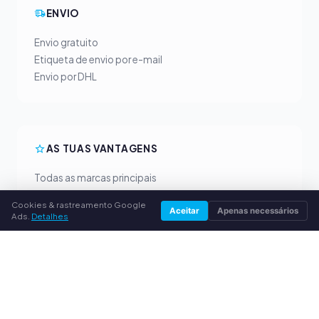
ENVIO
Envio gratuito
Etiqueta de envio por e-mail
Envio por DHL
AS TUAS VANTAGENS
Todas as marcas principais
Preços de compra justos
Cookies & rastreamento Google
Pagamento antecipado por PayPal
Aceitar
Apenas necessários
Ads.
Detalhes
Aconselhamento personalizado
SERVIÇO