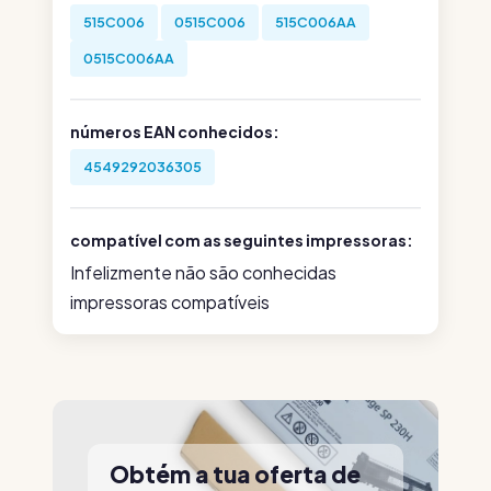
515C006
0515C006
515C006AA
0515C006AA
números EAN conhecidos:
4549292036305
compatível com as seguintes impressoras:
Infelizmente não são conhecidas
impressoras compatíveis
Obtém a tua oferta de