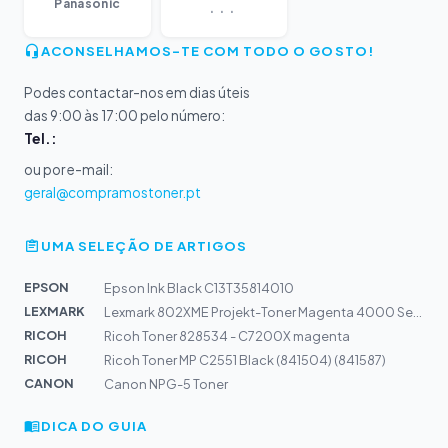
...
Panasonic
ACONSELHAMOS-TE COM TODO O GOSTO!
Podes contactar-nos em dias úteis
das 9:00 às 17:00 pelo número:
Tel.:
ou por e-mail:
geral@compramostoner.pt
UMA SELEÇÃO DE ARTIGOS
EPSON
Epson Ink Black C13T35814010
LEXMARK
Lexmark 802XME Projekt-Toner Magenta 4000 Seiten kompat...
RICOH
Ricoh Toner 828534 - C7200X magenta
RICOH
Ricoh Toner MP C2551 Black (841504) (841587)
CANON
Canon NPG-5 Toner
DICA DO GUIA