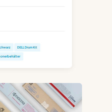
schwarz
DELL Drum Kit
tonerbehälter