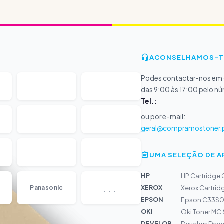
ACONSELHAMOS-T
Podes contactar-nos em d
das 9:00 às 17:00 pelo n
Tel.:
ou por e-mail:
geral@compramostoner.
UMA SELEÇÃO DE 
HP
HP Cartridge
...
XEROX
Panasonic
Xerox Cartrid
EPSON
Epson C33S02
OKI
Oki Toner MC 
DEVELOP