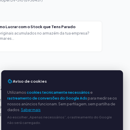
loper DV-310 (8938457)
mo Lucrar com o Stock que Tens Parado
 originais acumulados no armazém da tua empresa?
ar es...
Aviso de cookies
TAGENS
SERVIÇO
Utilizamos
cookies tecnicamente necessários
e
rastreamento de conversões do Google Ads
para medir se os
incipais
Sobre nós
nossos anúncios funcionam. Sem perfilagem, sem partilha de
justos
Política de privacidade
dados.
Saber mais
ipado
Dados da empresa
Ao escolher „Apenas necessários“, o rastreamento do Google
Perguntas frequentes
não será carregado.
(FAQ)