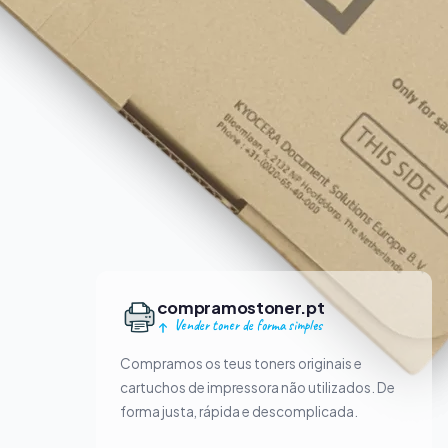
compramostoner.pt
Vender toner de forma simples
Compramos os teus toners originais e
cartuchos de impressora não utilizados. De
forma justa, rápida e descomplicada.