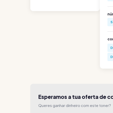
nú
5
co
D
D
Esperamos a tua oferta de 
Queres ganhar dinheiro com este toner?