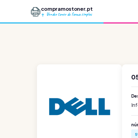
compramostoner.pt
Vender toner de forma simples
05
De
In
nú
5