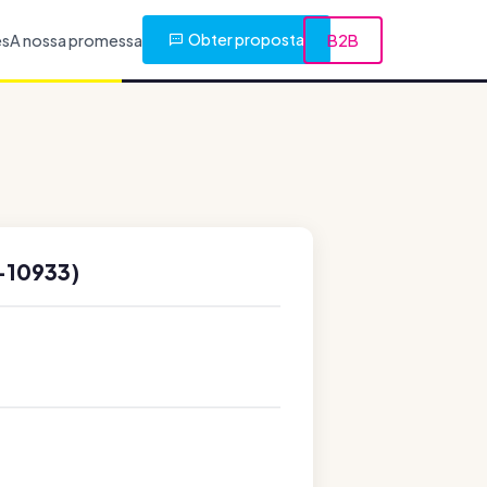
Obter proposta
es
A nossa promessa
B2B
-10933)