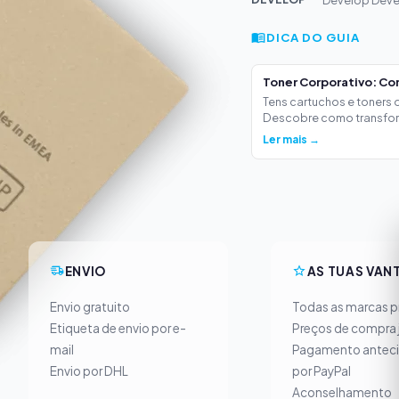
Develop Deve
DICA DO GUIA
Toner Corporativo: Co
Tens cartuchos e toners
Descobre como transform
Ler mais →
ENVIO
AS TUAS VAN
Envio gratuito
Todas as marcas pr
Etiqueta de envio por e-
Preços de compra 
mail
Pagamento antec
Envio por DHL
por PayPal
Aconselhamento