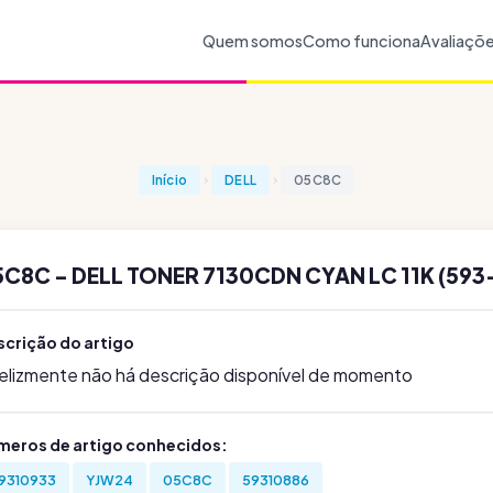
Quem somos
Como funciona
Avaliaçõ
Início
DELL
05C8C
C8C - DELL TONER 7130CDN CYAN LC 11K (593
scrição do artigo
felizmente não há descrição disponível de momento
meros de artigo conhecidos:
9310933
YJW24
05C8C
59310886