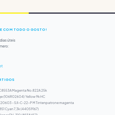
E COM TODO O GOSTO!
ias úteis
úmero:
pt
ARTIGOS
 C8553A Magenta No.822A 25k
ge (106R02604) Yellow 9k HC
0603 - SJI-C-22-P M Tintenpatrone magenta
851 Cyan 7,3k (44059167)