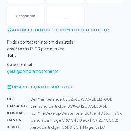
...
Panasonic
ACONSELHAMOS-TE COM TODO O GOSTO!
Podes contactar-nos em dias úteis
das 9:00 às 17:00 pelo número:
Tel.:
ou por e-mail:
geral@compramostoner.pt
UMA SELEÇÃO DE ARTIGOS
DELL
Dell Maintenance Kit C2660 (593-BBEL) 100k
SAMSUNG
Samsung Cartridge (SCX-D4200A/ELS) 3k
KONICA-MIN...
KonMin/Develop Waste Toner Bottle (4065611) 20k
CANON
Canon Cartridge CRG 046 Black HC (1254C002)
XEROX
Xerox Cartridge (106R01504) Magenta LC