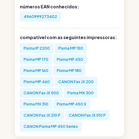
números EAN conhecidos:
4960999273402
compatível com as seguintes impressoras:
Pixma IP 2200
Pixma MP 150
Pixma MP 170
Pixma MP 450
Pixma MP 160
Pixma MP 180
Pixma MP 460
CANON Fax JX 200
CANON Fax JX 500
Pixma MX 300
Pixma MX 310
Pixma MP 450 X
CANON Fax JX 210 P
CANON Fax JX 510 P
CANON Pixma MP 450 Series