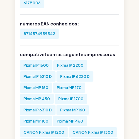
617B006
números EAN conhecidos:
8714574959542
compatível com as seguintes impressoras:
Pixma IP 1600
Pixma IP 2200
Pixma IP 6210 D
Pixma IP 6220 D
Pixma MP 150
Pixma MP 170
Pixma MP 450
Pixma IP 1700
Pixma IP 6310 D
Pixma MP 160
Pixma MP 180
Pixma MP 460
CANON Pixma IP 1200
CANON Pixma IP 1300