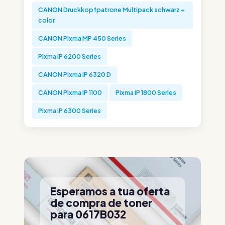
CANON Druckkopfpatrone Multipack schwarz +
color
CANON Pixma MP 450 Series
Pixma IP 6200 Series
CANON Pixma IP 6320 D
CANON Pixma IP 1100
Pixma IP 1800 Series
Pixma IP 6300 Series
Esperamos a tua oferta
de compra de toner
para 0617B032