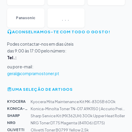
...
Panasonic
ACONSELHAMOS-TE COM TODO O GOSTO!
Podes contactar-nos em dias úteis
das 9:00 às 17:00 pelo número:
Tel.:
ou por e-mail:
geral@compramostoner.pt
UMA SELEÇÃO DE ARTIGOS
KYOCERA
Kyocera Mita Maintenance Kit MK-8305B 600k
KONICA-MIN...
Konica-Minolta Toner TN-017 A9K1150 | Accurio Preiss 61...
SHARP
Sharp Service Kit (MX362UH) 300k Upper Heat Roller
NRG
NRG Toner DT 75 Magenta (841106) (DT75)
OLIVETTI
Olivetti Toner B0799 Yellow 2,5k