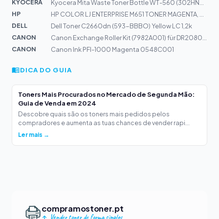
KYOCERA
Kyocera Mita Waste Toner Bottle WT-560 (302HN93180)
HP
HP COLOR LJ ENTERPRISE M651 TONER MAGENTA, CA. 15000 S.
DELL
Dell Toner C2660dn (593-BBBO) Yellow LC 1,2k
CANON
Canon Exchange Roller Kit (7982A001) für DR2080C Bestel...
CANON
Canon Ink PFI-1000 Magenta 0548C001
DICA DO GUIA
Toners Mais Procurados no Mercado de Segunda Mão:
Guia de Venda em 2024
Descobre quais são os toners mais pedidos pelos
compradores e aumenta as tuas chances de vender rapi...
Ler mais →
compramostoner.pt
Vender toner de forma simples