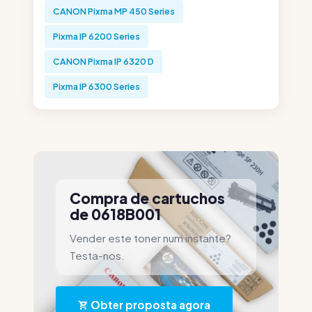
CANON Pixma MP 450 Series
Pixma IP 6200 Series
CANON Pixma IP 6320 D
Pixma IP 6300 Series
Compra de cartuchos
de 0618B001
Vender este toner num instante?
Testa-nos.
Obter proposta agora