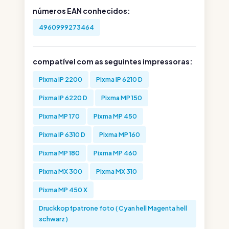
números EAN conhecidos:
4960999273464
compatível com as seguintes impressoras:
Pixma IP 2200
Pixma IP 6210 D
Pixma IP 6220 D
Pixma MP 150
Pixma MP 170
Pixma MP 450
Pixma IP 6310 D
Pixma MP 160
Pixma MP 180
Pixma MP 460
Pixma MX 300
Pixma MX 310
Pixma MP 450 X
Druckkopfpatrone foto ( Cyan hell Magenta hell
schwarz )