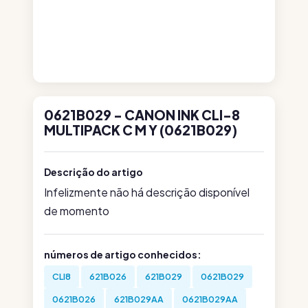
0621B029 - CANON INK CLI-8
MULTIPACK C M Y (0621B029)
Descrição do artigo
Infelizmente não há descrição disponível
de momento
números de artigo conhecidos:
CLI8
621B026
621B029
0621B029
0621B026
621B029AA
0621B029AA