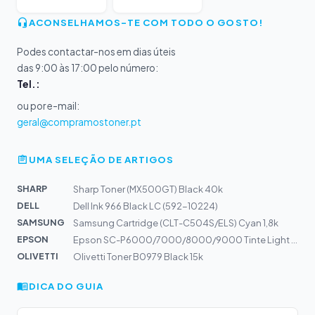
ACONSELHAMOS-TE COM TODO O GOSTO!
Podes contactar-nos em dias úteis
das 9:00 às 17:00 pelo número:
Tel.:
ou por e-mail:
geral@compramostoner.pt
UMA SELEÇÃO DE ARTIGOS
SHARP
Sharp Toner (MX500GT) Black 40k
DELL
Dell Ink 966 Black LC (592-10224)
SAMSUNG
Samsung Cartridge (CLT-C504S/ELS) Cyan 1,8k
EPSON
Epson SC-P6000/7000/8000/9000 Tinte Light Light Black,...
OLIVETTI
Olivetti Toner B0979 Black 15k
DICA DO GUIA