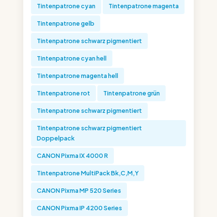
Tintenpatrone cyan
Tintenpatrone magenta
Tintenpatrone gelb
Tintenpatrone schwarz pigmentiert
Tintenpatrone cyan hell
Tintenpatrone magenta hell
Tintenpatrone rot
Tintenpatrone grün
Tintenpatrone schwarz pigmentiert
Tintenpatrone schwarz pigmentiert
Doppelpack
CANON Pixma IX 4000 R
Tintenpatrone MultiPack Bk,C,M,Y
CANON Pixma MP 520 Series
CANON Pixma IP 4200 Series