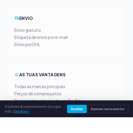
ENVIO
Envio gratuito
Etiqueta de envio por e-mail
Envio por DHL
AS TUAS VANTAGENS
Todas as marcas principais
Preços de compra justos
Pagamento antecipado por PayPal
Cookies & rastreamento Google
Aconselhamento personalizado
Aceitar
Apenas necessários
Ads.
Detalhes