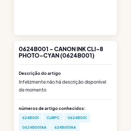
0624B001 - CANON INK CLI-8
PHOTO-CYAN (0624B001)
Descrição do artigo
Infelizmente não há descrição disponível
de momento
números de artigo conhecidos:
624B001
CLI8PC
0624B001
0624B001AA
624B001AA