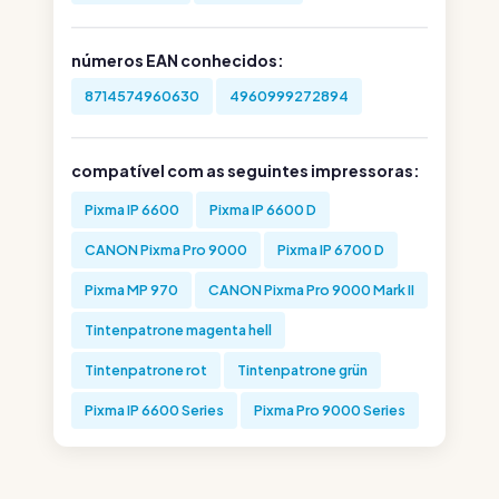
números EAN conhecidos:
8714574960630
4960999272894
compatível com as seguintes impressoras:
Pixma IP 6600
Pixma IP 6600 D
CANON Pixma Pro 9000
Pixma IP 6700 D
Pixma MP 970
CANON Pixma Pro 9000 Mark II
Tintenpatrone magenta hell
Tintenpatrone rot
Tintenpatrone grün
Pixma IP 6600 Series
Pixma Pro 9000 Series