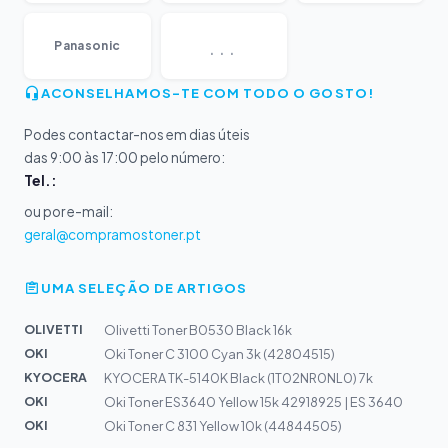
...
Panasonic
ACONSELHAMOS-TE COM TODO O GOSTO!
Podes contactar-nos em dias úteis
das 9:00 às 17:00 pelo número:
Tel.:
ou por e-mail:
geral@compramostoner.pt
UMA SELEÇÃO DE ARTIGOS
OLIVETTI
Olivetti Toner B0530 Black 16k
OKI
Oki Toner C 3100 Cyan 3k (42804515)
KYOCERA
KYOCERA TK-5140K Black (1T02NR0NL0) 7k
OKI
Oki Toner ES3640 Yellow 15k 42918925 | ES 3640
OKI
Oki Toner C 831 Yellow 10k (44844505)