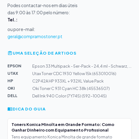
Podes contactar-nos em dias úteis
das 9:00 às 17:00 pelo número:
Tel.:
ou por e-mail:
geral@compramostoner.pt
UMA SELEÇÃO DE ARTIGOS
EPSON
Epson 33 Multipack - 5er-Pack - 24,4 ml - Schwarz, Gelb...
UTAX
Utax Toner CDC 1930 Yellow 15k (653010016)
HP
C2P42A HP 933XL + 932XL Value Pack
OKI
Oki Toner C 931 Cyan HC 38k (45536507)
DELL
Dell Ink 940 Color (7Y745) (592-10045)
DICA DO GUIA
Toners Konica Minolta em Grande Formato: Como
Ganhar Dinheiro com Equipamento Profissional
Tens equipamento Konica Minolta de grande formato