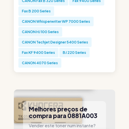
CANON Fax B 320 Series
Fax 9400 Series
Fax B 200 Series
CANON Whisperwriter WP 7000 Series
CANON HJ 100 Series
CANON Techjet Designer 5400 Series
Fax KF 9400 Series
BJ 220 Series
CANON 4070 Series
Melhores preços de
compra para 0881A003
Vender este toner num instante?