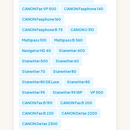
CANON Fax VP 500
CANON Faxphone 140
CANON Faxphone 160
CANON Faxphone B 75
CANON IJ 310
Multipass 100
Multipass B 360
Navigator HD 40
Starwriter 400
Starwriter 500
Starwriter 60
Starwriter 70
Starwriter 80
Starwriter 80 DE Luxe
Starwriter 85
Starwriter 95
Starwriter 95 WP
VP 500
CANON Fax B 190
CANON Fax B 200
CANON Fax B 220
CANON Defax 2200
CANON Defax 2300