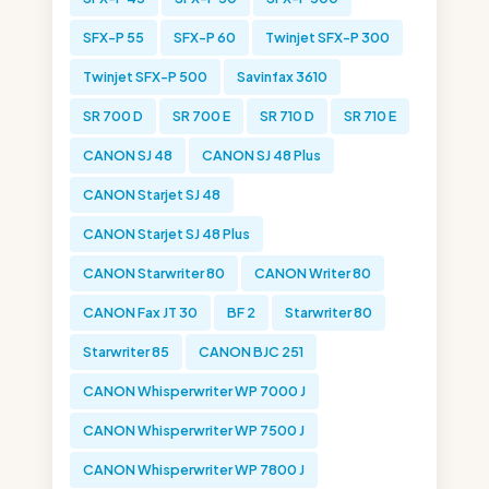
SFX-P 55
SFX-P 60
Twinjet SFX-P 300
Twinjet SFX-P 500
Savinfax 3610
SR 700 D
SR 700 E
SR 710 D
SR 710 E
CANON SJ 48
CANON SJ 48 Plus
CANON Starjet SJ 48
CANON Starjet SJ 48 Plus
CANON Starwriter 80
CANON Writer 80
CANON Fax JT 30
BF 2
Starwriter 80
Starwriter 85
CANON BJC 251
CANON Whisperwriter WP 7000 J
CANON Whisperwriter WP 7500 J
CANON Whisperwriter WP 7800 J