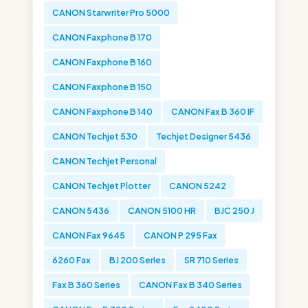
CANON Starwriter Pro 5000
CANON Faxphone B 170
CANON Faxphone B 160
CANON Faxphone B 150
CANON Faxphone B 140
CANON Fax B 360 IF
CANON Techjet 530
Techjet Designer 5436
CANON Techjet Personal
CANON Techjet Plotter
CANON 5242
CANON 5436
CANON 5100 HR
BJC 250 J
CANON Fax 9645
CANON P 295 Fax
6260 Fax
BJ 200 Series
SR 710 Series
Fax B 360 Series
CANON Fax B 340 Series