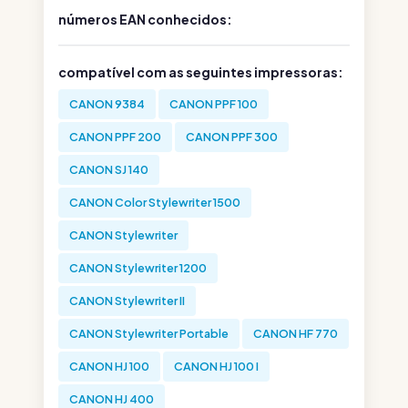
números EAN conhecidos:
compatível com as seguintes impressoras:
CANON 9384
CANON PPF 100
CANON PPF 200
CANON PPF 300
CANON SJ 140
CANON Color Stylewriter 1500
CANON Stylewriter
CANON Stylewriter 1200
CANON Stylewriter II
CANON Stylewriter Portable
CANON HF 770
CANON HJ 100
CANON HJ 100 I
CANON HJ 400