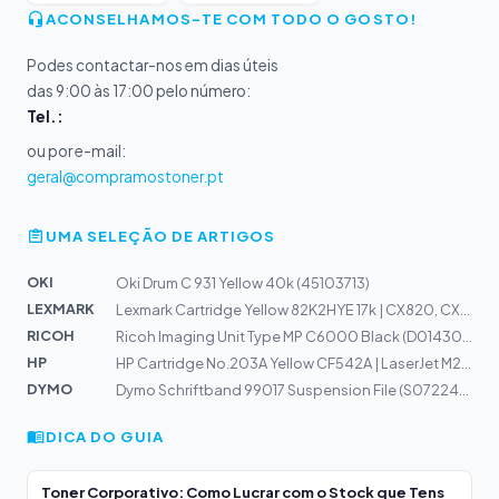
ACONSELHAMOS-TE COM TODO O GOSTO!
Podes contactar-nos em dias úteis
das 9:00 às 17:00 pelo número:
Tel.:
ou por e-mail:
geral@compramostoner.pt
UMA SELEÇÃO DE ARTIGOS
OKI
Oki Drum C 931 Yellow 40k (45103713)
LEXMARK
Lexmark Cartridge Yellow 82K2HYE 17k | CX820, CX825, CX...
RICOH
Ricoh Imaging Unit Type MP C6000 Black (D0143047)
HP
HP Cartridge No.203A Yellow CF542A | LaserJet M254, M28...
DYMO
Dymo Schriftband 99017 Suspension File (S0722460)
DICA DO GUIA
Toner Corporativo: Como Lucrar com o Stock que Tens