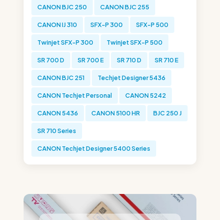
CANON BJC 250
CANON BJC 255
CANON IJ 310
SFX-P 300
SFX-P 500
Twinjet SFX-P 300
Twinjet SFX-P 500
SR 700 D
SR 700 E
SR 710 D
SR 710 E
CANON BJC 251
Techjet Designer 5436
CANON Techjet Personal
CANON 5242
CANON 5436
CANON 5100 HR
BJC 250 J
SR 710 Series
CANON Techjet Designer 5400 Series