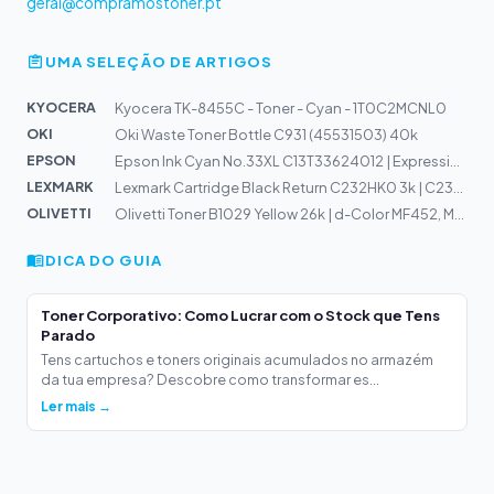
geral@compramostoner.pt
UMA SELEÇÃO DE ARTIGOS
KYOCERA
Kyocera TK-8455C - Toner - Cyan - 1T0C2MCNL0
OKI
Oki Waste Toner Bottle C931 (45531503) 40k
EPSON
Epson Ink Cyan No.33XL C13T33624012 | Expression Home X...
LEXMARK
Lexmark Cartridge Black Return C232HK0 3k | C2325
OLIVETTI
Olivetti Toner B1029 Yellow 26k | d-Color MF452, MF552
DICA DO GUIA
Toner Corporativo: Como Lucrar com o Stock que Tens
Parado
Tens cartuchos e toners originais acumulados no armazém
da tua empresa? Descobre como transformar es...
Ler mais →