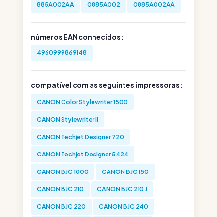
885A002AA
0885A002
0885A002AA
números EAN conhecidos:
4960999869148
compatível com as seguintes impressoras:
CANON Color Stylewriter 1500
CANON Stylewriter II
CANON Techjet Designer 720
CANON Techjet Designer 5424
CANON BJC 1000
CANON BJC 150
CANON BJC 210
CANON BJC 210 J
CANON BJC 220
CANON BJC 240