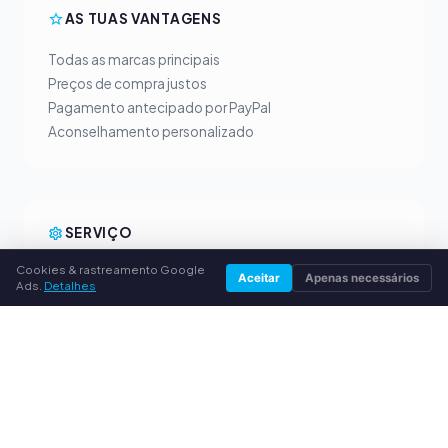
AS TUAS VANTAGENS
Todas as marcas principais
Preços de compra justos
Pagamento antecipado por PayPal
Aconselhamento personalizado
SERVIÇO
Cookies & rastreamento Google
Sobre nós
Aceitar
Apenas necessários
Ads.
Detalhes
Política de privacidade
Dados da empresa
Perguntas frequentes (FAQ)
Guia