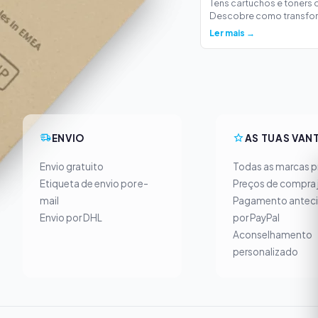
Tens cartuchos e toners
Descobre como transform
Ler mais →
ENVIO
AS TUAS VAN
Envio gratuito
Todas as marcas pr
Etiqueta de envio por e-
Preços de compra 
mail
Pagamento antec
Envio por DHL
por PayPal
Aconselhamento
personalizado