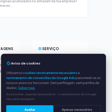
 originais acumulados no armazém da tua empresa?
ar es...
TAGENS
SERVIÇO
incipais
Sobre nós
Aviso de cookies
justos
Política de privacidade
ipado
Dados da empresa
Utilizamos
cookies tecnicamente necessários
e
Perguntas frequentes
rastreamento de conversões do Google Ads
para medir se os
(FAQ)
nossos anúncios funcionam. Sem perfilagem, sem partilha de
dados.
Saber mais
Guia
Ao escolher „Apenas necessários“, o rastreamento do Google
não será carregado.
Aceitar
Apenas necessários