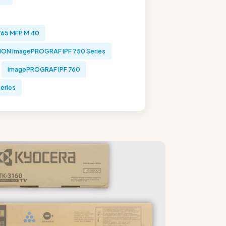
65 MFP M 40
ON imagePROGRAF IPF 750 Series
imagePROGRAF IPF 760
eries