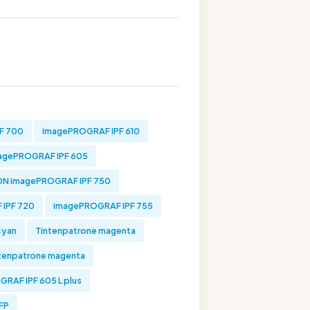
F 700
imagePROGRAF IPF 610
gePROGRAF IPF 605
N imagePROGRAF IPF 750
IPF 720
imagePROGRAF IPF 755
cyan
Tintenpatrone magenta
tenpatrone magenta
RAF IPF 605 L plus
FP