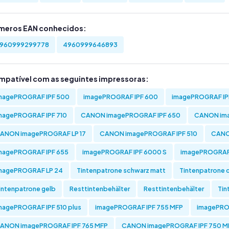
meros EAN conhecidos:
960999299778
4960999646893
mpatível com as seguintes impressoras:
magePROGRAF IPF 500
imagePROGRAF IPF 600
imagePROGRAF IP
magePROGRAF IPF 710
CANON imagePROGRAF IPF 650
CANON ima
ANON imagePROGRAF LP 17
CANON imagePROGRAF IPF 510
CANO
magePROGRAF IPF 655
imagePROGRAF IPF 6000 S
imagePROGRAF 
magePROGRAF LP 24
Tintenpatrone schwarz matt
Tintenpatrone 
intenpatrone gelb
Resttintenbehälter
Resttintenbehälter
Tin
magePROGRAF IPF 510 plus
imagePROGRAF IPF 755 MFP
imagePROG
ANON imagePROGRAF IPF 765 MFP
CANON imagePROGRAF IPF 750 M