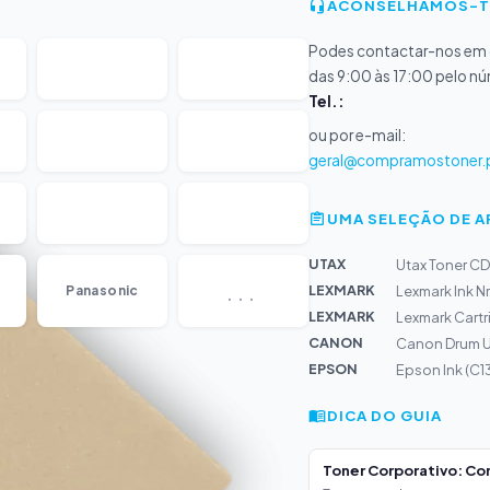
ACONSELHAMOS-T
Podes contactar-nos em d
das 9:00 às 17:00 pelo n
Tel.:
ou por e-mail:
geral@compramostoner.
UMA SELEÇÃO DE 
UTAX
Utax Toner CD
...
LEXMARK
Panasonic
Lexmark Ink Nr
LEXMARK
Lexmark Cart
CANON
Canon Drum U
EPSON
Epson Ink (C
DICA DO GUIA
Toner Corporativo: Co