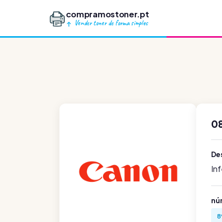
compramostoner.pt
Vender toner de forma simples
08
De
In
nú
8