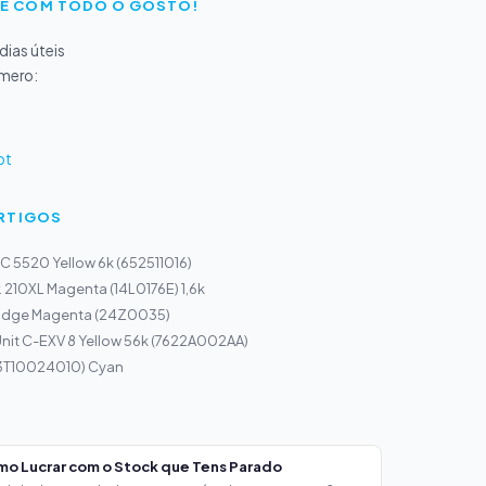
E COM TODO O GOSTO!
ias úteis
úmero:
pt
ARTIGOS
C 5520 Yellow 6k (652511016)
. 210XL Magenta (14L0176E) 1,6k
ridge Magenta (24Z0035)
nit C-EXV 8 Yellow 56k (7622A002AA)
13T10024010) Cyan
mo Lucrar com o Stock que Tens Parado