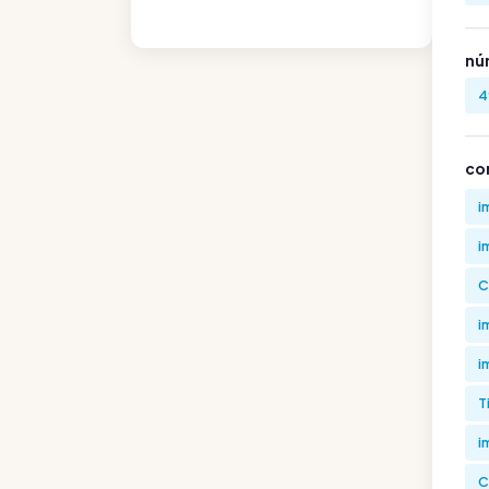
nú
4
co
i
i
C
i
i
T
i
C