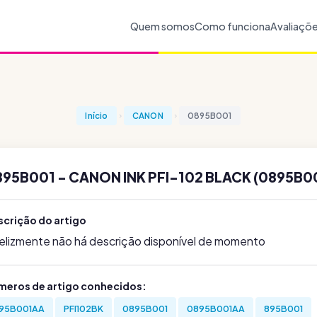
Quem somos
Como funciona
Avaliaçõ
Início
CANON
0895B001
95B001 - CANON INK PFI-102 BLACK (0895B0
scrição do artigo
felizmente não há descrição disponível de momento
meros de artigo conhecidos:
95B001AA
PFI102BK
0895B001
0895B001AA
895B001