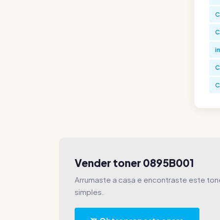
C
C
i
C
C
Vender toner 0895B001
Arrumaste a casa e encontraste este to
simples.