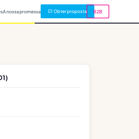
Obter proposta
es
A nossa promessa
B2B
01)