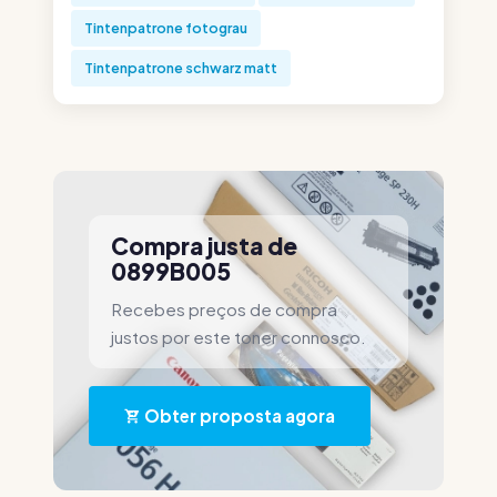
Tintenpatrone fotograu
Tintenpatrone schwarz matt
Compra justa de
0899B005
Recebes preços de compra
justos por este toner connosco.
Obter proposta agora