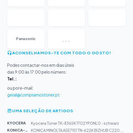
...
Panasonic
ACONSELHAMOS-TE COM TODO O GOSTO!
Podes contactar-nos em dias úteis
das 9:00 às 17:00 pelo número:
Tel.:
ou por e-mail:
geral@compramostoner.pt
UMA SELEÇÃO DE ARTIGOS
KYOCERA
Kyocera Toner TK-8365K 1T02YP0NL0 - schwarz
KONICA-MIN...
KONICA MINOLTA A5E7151 TN-622K BIZHUB C220, 280