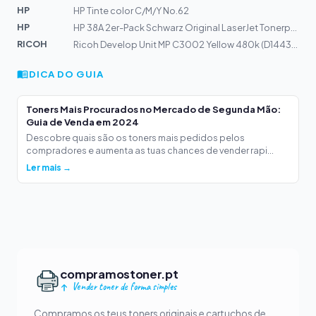
HP
HP Tinte color C/M/Y No.62
HP
HP 38A 2er-Pack Schwarz Original LaserJet Tonerpatrone
RICOH
Ricoh Develop Unit MP C3002 Yellow 480k (D1443040) (D1...
DICA DO GUIA
Toners Mais Procurados no Mercado de Segunda Mão:
Guia de Venda em 2024
Descobre quais são os toners mais pedidos pelos
compradores e aumenta as tuas chances de vender rapi...
Ler mais →
compramostoner.pt
Vender toner de forma simples
Compramos os teus toners originais e cartuchos de