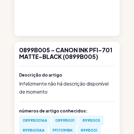
0899B005 - CANON INK PFI-701
MATTE-BLACK (0899B005)
Descrição do artigo
Infelizmente não há descrição disponível
de momento
números de artigo conhecidos:
0899B001AA
0899B001
899B005
899B001AA
PFI701MBK
899B001