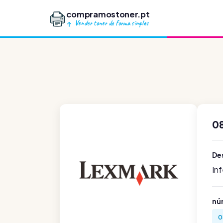
compramostoner.pt
Vender toner de forma simples
0
De
In
nú
0