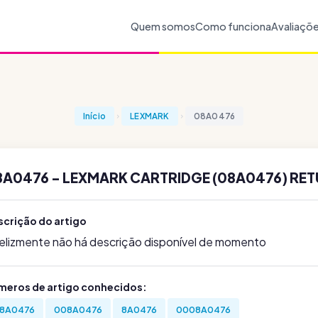
Quem somos
Como funciona
Avaliaçõ
Início
LEXMARK
08A0476
8A0476 - LEXMARK CARTRIDGE (08A0476) RET
scrição do artigo
felizmente não há descrição disponível de momento
meros de artigo conhecidos:
8A0476
008A0476
8A0476
0008A0476