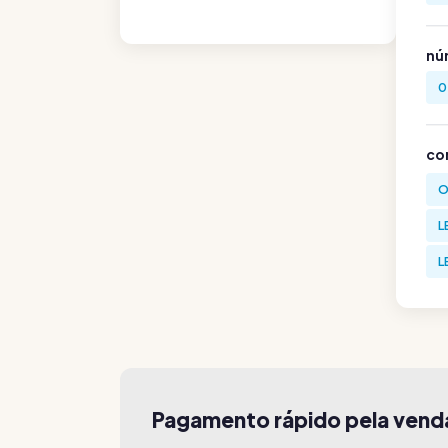
nú
0
co
O
L
L
Pagamento rápido pela ven