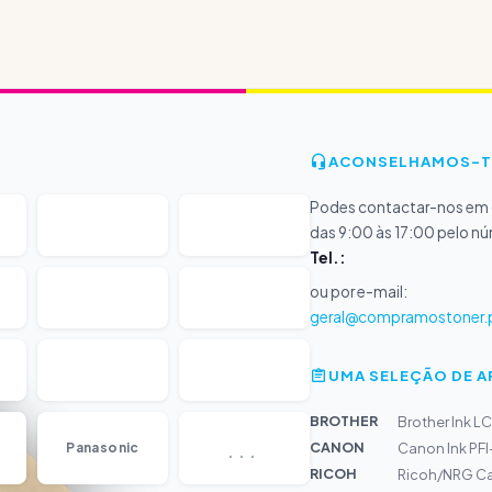
ACONSELHAMOS-T
Podes contactar-nos em d
das 9:00 às 17:00 pelo n
Tel.:
ou por e-mail:
geral@compramostoner.
UMA SELEÇÃO DE 
BROTHER
Brother Ink L
...
CANON
Panasonic
Canon Ink PF
RICOH
Ricoh/NRG Car