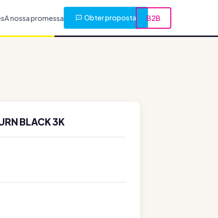
Obter proposta
es
A nossa promessa
B2B
URN BLACK 3K