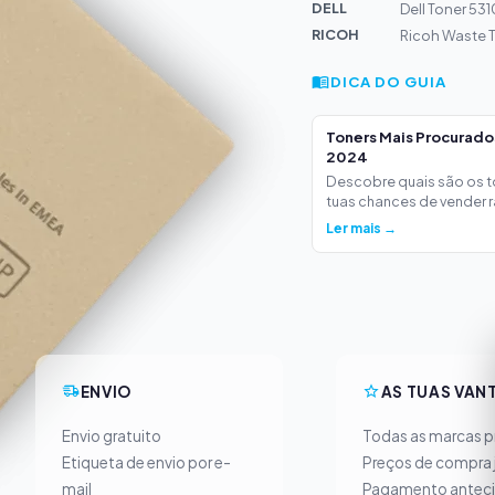
DELL
Dell Toner 53
RICOH
Ricoh Waste 
DICA DO GUIA
Toners Mais Procurad
2024
Descobre quais são os 
tuas chances de vender ra
Ler mais →
ENVIO
AS TUAS VAN
Envio gratuito
Todas as marcas pr
Etiqueta de envio por e-
Preços de compra 
mail
Pagamento antec