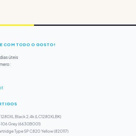
E COM TODO O GOSTO!
ias úteis
úmero:
pt
ARTIGOS
C 1280XL Black 2,4k (LC1280XLBK)
I-106 Grey (6630B001)
tridge Type SP C820 Yellow (820117)