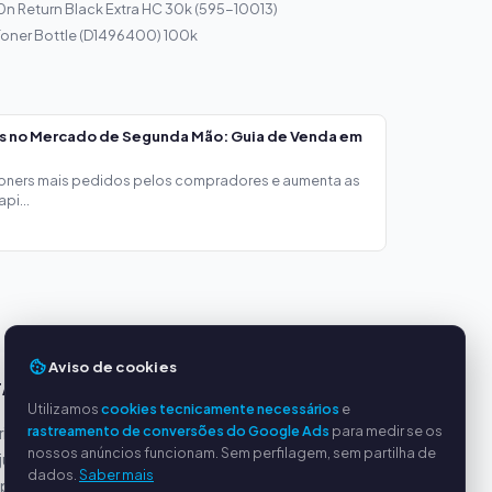
10n Return Black Extra HC 30k (595-10013)
Toner Bottle (D1496400) 100k
os no Mercado de Segunda Mão: Guia de Venda em
toners mais pedidos pelos compradores e aumenta as
pi...
Aviso de cookies
TAGENS
SERVIÇO
Utilizamos
cookies tecnicamente necessários
e
rastreamento de conversões do Google Ads
para medir se os
incipais
Sobre nós
nossos anúncios funcionam. Sem perfilagem, sem partilha de
justos
Política de privacidade
dados.
Saber mais
ipado
Dados da empresa