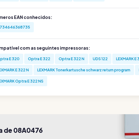
meros EAN conhecidos:
734646368735
mpatível com as seguintes impressoras:
ptra E 320
Optra E 322
Optra E 322 N
UDS 122
LEXMARK E 
EXMARK E 322 N
LEXMARK Tonerkartusche schwarz return program
EXMARK Optra E 322 NS
da de 08A0476