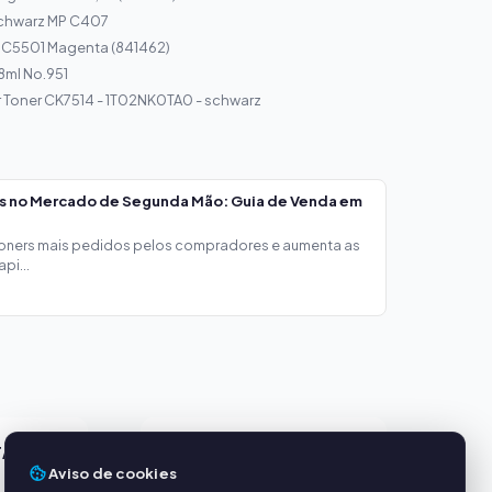
schwarz MP C407
 C5501 Magenta (841462)
8ml No.951
 Toner CK7514 - 1T02NK0TA0 - schwarz
os no Mercado de Segunda Mão: Guia de Venda em
toners mais pedidos pelos compradores e aumenta as
pi...
TAGENS
SERVIÇO
Aviso de cookies