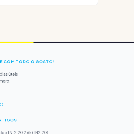
E COM TODO O GOSTO!
ias úteis
úmero:
pt
ARTIGOS
idge TN-2120 2,6k (TN2120)