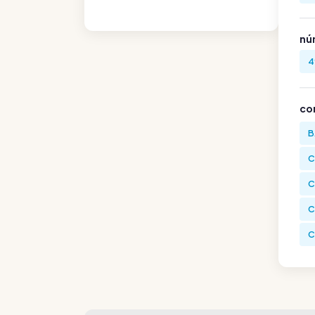
nú
4
co
B
C
C
C
C