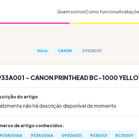
Quem somos
Como funciona
Avaliaçõ
Início
CANON
0933A001
933A001 - CANON PRINTHEAD BC-1000 YELLO
scrição do artigo
felizmente não há descrição disponível de momento
meros de artigo conhecidos:
933A001AA
933A001AA
0933A001
933A001
BC1000Y