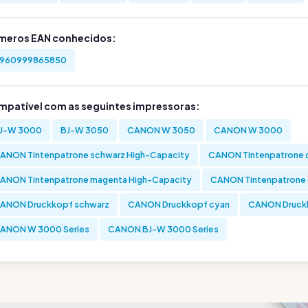
meros EAN conhecidos:
960999865850
mpatível com as seguintes impressoras:
J-W 3000
BJ-W 3050
CANON W 3050
CANON W 3000
ANON Tintenpatrone schwarz High-Capacity
CANON Tintenpatrone 
ANON Tintenpatrone magenta High-Capacity
CANON Tintenpatrone 
ANON Druckkopf schwarz
CANON Druckkopf cyan
CANON Druck
ANON W 3000 Series
CANON BJ-W 3000 Series