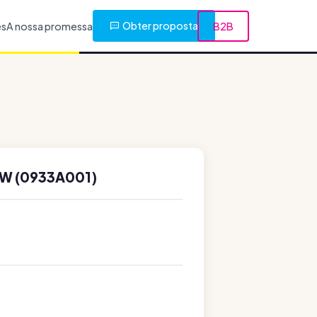
Obter proposta
es
A nossa promessa
B2B
W (0933A001)