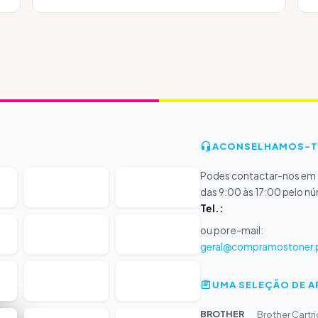
ACONSELHAMOS-T
Podes contactar-nos em d
das 9:00 às 17:00 pelo n
Tel.:
ou por e-mail:
geral@compramostoner.
UMA SELEÇÃO DE 
BROTHER
Brother Cartr