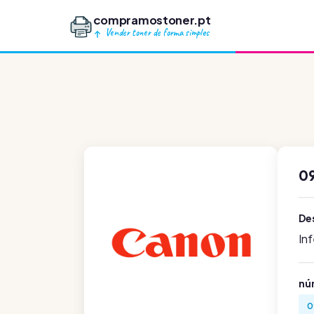
compramostoner.pt
Vender toner de forma simples
0
De
In
nú
0