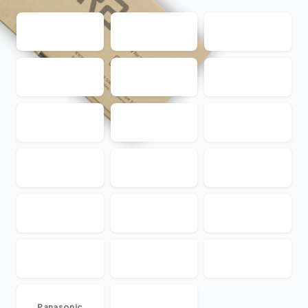
...
Panasonic