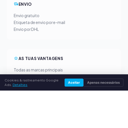
ENVIO
Envio gratuito
Etiqueta de envio por e-mail
Envio por DHL
AS TUAS VANTAGENS
Todas as marcas principais
Preços de compra justos
Cookies & rastreamento Google
Aceitar
Apenas necessários
Pagamento antecipado por PayPal
Ads.
Detalhes
Aconselhamento personalizado
SERVIÇO