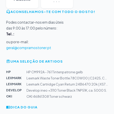
ACONSELHAMOS-TE COM TODO O GOSTO!
Podes contactar-nos em dias úteis
das 9:00 às 17:00 pelo número:
Tel.:
ou por e-mail:
geral@compramostoner.pt
UMA SELEÇÃO DE ARTIGOS
HP
HP CM992A - 761 Tintenpatrone gelb
LEXMARK
Lexmark Waste Toner Bottle 78C0W00 | C2425, C2535, CX42...
LEXMARK
Lexmark Cartridge Cyan Return 24B6470 20k | XS795, XS79...
DEVELOP
Develop ineo +3110 Toner Black TNP51K, ca. 5000 S.
OKI
OKI 46861308 Toner schwarz
DICA DO GUIA