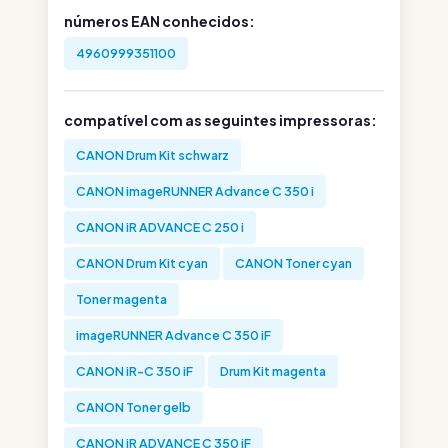
números EAN conhecidos:
4960999351100
compatível com as seguintes impressoras:
CANON Drum Kit schwarz
CANON imageRUNNER Advance C 350 i
CANON iR ADVANCE C 250 i
CANON Drum Kit cyan
CANON Toner cyan
Toner magenta
imageRUNNER Advance C 350 iF
CANON iR-C 350 iF
Drum Kit magenta
CANON Toner gelb
CANON iR ADVANCE C 350 iF