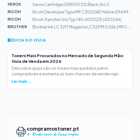
XEROX
Xerox Cartridge (113R00722) Black 2k LC
RICOH
Ricoh Developer Type MP C3002AD Yellow (D1449680) 240k
RICOH
Ricoh Transfer Unit Typ 145 (402323) (420246)
BROTHER
Brother Ink LC 3217 Magenta LC3217M 0,55k | MFC-J6930DW
DICA DO GUIA
Toners Mais Procurados no Mercado de Segunda Mão:
Guia de Venda em 2024
Descobre quais são os toners mais pedidos pelos
compradores e aumenta as tuas chances de vender rapi...
Ler mais →
compramostoner.pt
Vender toner de forma simples